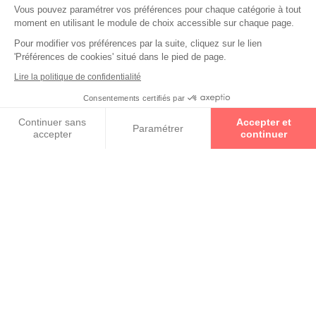
Vous pouvez paramétrer vos préférences pour chaque catégorie à tout
moment en utilisant le module de choix accessible sur chaque page.
Pour modifier vos préférences par la suite, cliquez sur le lien
Spécialiste
Examen de vue
'Préférences de cookies' situé dans le pied de page.
contactologie /
lentilles
Lire la politique de confidentialité
Consentements certifiés par
Collections
Prenez un rendez-vous
Continuer sans
Accepter et
Paramétrer
accepter
continuer
ALAIN MIKLI
Axeptio consent
Plateforme de Gestion du Consentement : Personnalisez vos O
Notre plateforme vous permet d'adapter et de gérer vos paramètr
CÉLINE
CHARMANT
CHLOÉ
DIOR