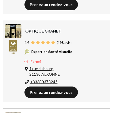
Prenez un rendez-vous
OPTIQUE GRANET
4.9
(
198
avis)
Expert en Santé Visuelle
Fermé
1 rue du bourg
21130 AUXONNE
+33380373245
Prenez un rendez-vous