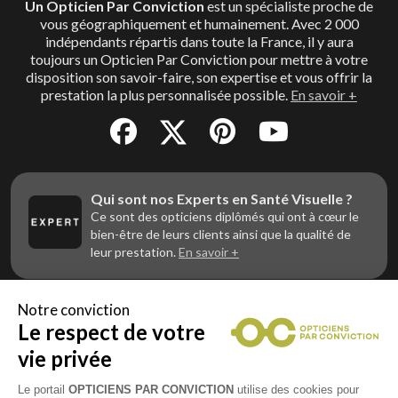
Un Opticien Par Conviction
est un spécialiste proche de
vous géographiquement et humainement. Avec 2 000
indépendants répartis dans toute la France, il y aura
toujours un Opticien Par Conviction pour mettre à votre
disposition son savoir-faire, son expertise et vous offrir la
prestation la plus personnalisée possible.
En savoir +
Qui sont nos Experts en Santé Visuelle ?
Ce sont des opticiens diplômés qui ont à cœur le
bien-être de leurs clients ainsi que la qualité de
leur prestation.
En savoir +
Notre conviction
Le respect de votre
Vous êtes un professionnel de la vue et
vous souhaitez nous rejoindre ?
vie privée
Contactez Alliance Optic, la centrale d’achats et
d’accompagnement des opticiens indépendants
Le portail
OPTICIENS PAR CONVICTION
utilise des cookies pour