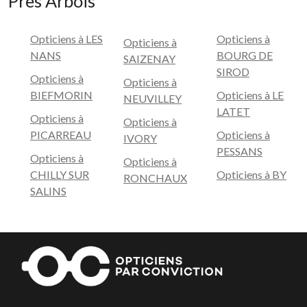
Pres Arbois
Opticiens à LES
Opticiens à
Opticiens à
NANS
BOURG DE
SAIZENAY
SIROD
Opticiens à
Opticiens à
BIEFMORIN
Opticiens à LE
NEUVILLEY
LATET
Opticiens à
Opticiens à
PICARREAU
Opticiens à
IVORY
PESSANS
Opticiens à
Opticiens à
CHILLY SUR
Opticiens à BY
RONCHAUX
SALINS