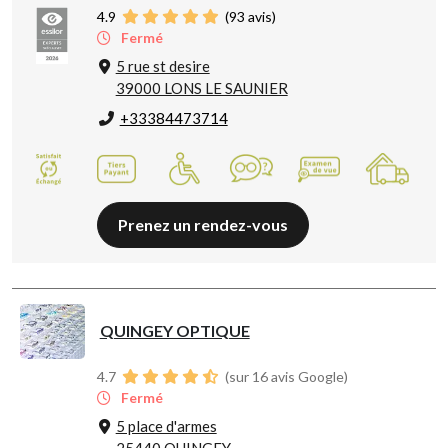
4.9
(
93
avis)
Fermé
5 rue st desire
39000 LONS LE SAUNIER
+33384473714
Prenez un rendez-vous
QUINGEY OPTIQUE
4.7
(sur 16 avis Google)
Fermé
5 place d'armes