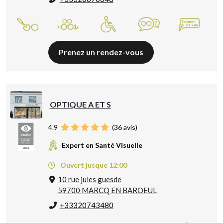
Prenez un rendez-vous
OPTIQUE A ET S
4.9
(
36
avis)
Expert en Santé Visuelle
Ouvert jusque 12:00
10 rue jules guesde
59700 MARCQ EN BAROEUL
+33320743480