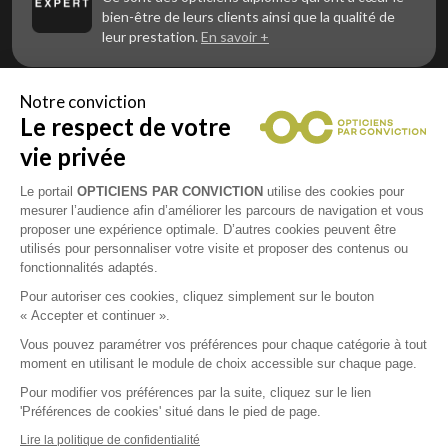
bien-être de leurs clients ainsi que la qualité de
leur prestation.
En savoir +
Notre conviction
Le respect de votre
Vous êtes un professionnel de la vue et
vous souhaitez nous rejoindre ?
vie privée
Contactez Alliance Optic, la centrale d’achats et
d’accompagnement des opticiens indépendants
Le portail
OPTICIENS PAR CONVICTION
utilise des cookies pour
mesurer l’audience afin d’améliorer les parcours de navigation et vous
proposer une expérience optimale. D’autres cookies peuvent être
utilisés pour personnaliser votre visite et proposer des contenus ou
fonctionnalités adaptés.
Mentions légales
Pour autoriser ces cookies, cliquez simplement sur le bouton
« Accepter et continuer ».
CGU
Vous pouvez paramétrer vos préférences pour chaque catégorie à tout
moment en utilisant le module de choix accessible sur chaque page.
Politique de confidentialité
Pour modifier vos préférences par la suite, cliquez sur le lien
'Préférences de cookies' situé dans le pied de page.
Contacts
Lire la politique de confidentialité