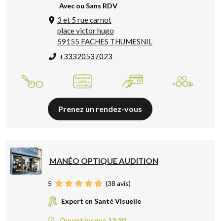
Avec ou Sans RDV
3 et 5 rue carnot
place victor hugo
59155 FACHES THUMESNIL
+33320537023
Prenez un rendez-vous
MANÉO OPTIQUE AUDITION
5
(
38
avis)
Expert en Santé Visuelle
Ouvert jusque 12:30