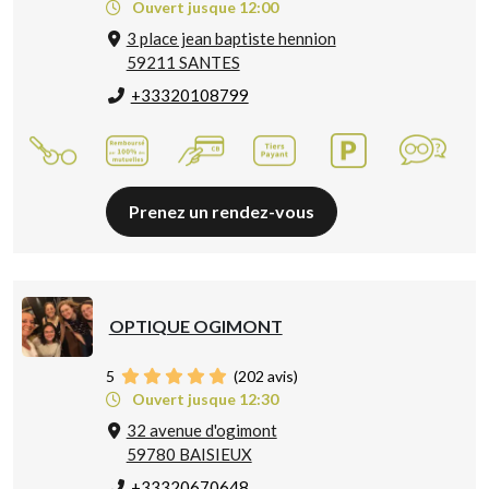
Ouvert jusque 12:00
3 place jean baptiste hennion
59211 SANTES
+33320108799
Prenez un rendez-vous
OPTIQUE OGIMONT
5
(
202
avis)
Ouvert jusque 12:30
32 avenue d'ogimont
59780 BAISIEUX
+33320670648