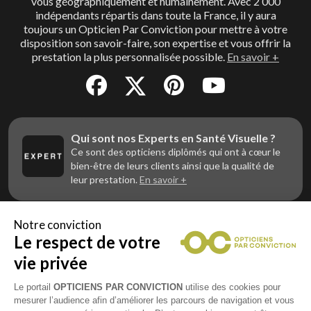
vous géographiquement et humainement. Avec 2 000
indépendants répartis dans toute la France, il y aura
toujours un Opticien Par Conviction pour mettre à votre
disposition son savoir-faire, son expertise et vous offrir la
prestation la plus personnalisée possible.
En savoir +
Qui sont nos Experts en Santé Visuelle ?
Ce sont des opticiens diplômés qui ont à cœur le
bien-être de leurs clients ainsi que la qualité de
leur prestation.
En savoir +
Notre conviction
Le respect de votre
Vous êtes un professionnel de la vue et
vous souhaitez nous rejoindre ?
vie privée
Contactez Alliance Optic, la centrale d’achats et
d’accompagnement des opticiens indépendants
Le portail
OPTICIENS PAR CONVICTION
utilise des cookies pour
mesurer l’audience afin d’améliorer les parcours de navigation et vous