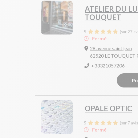
ATELIER DU LU
TOUQUET
5
(sur 27 av
Fermé
28 avenue saint jean
62520 LE TOUQUET 
+33321057206
Pr
OPALE OPTIC
5
(sur 7 avi
Fermé