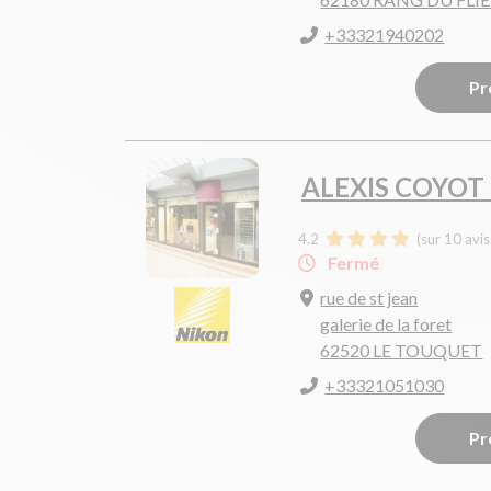
+33321940202
Pr
ALEXIS COYOT
4.2
(sur 10 avi
Fermé
rue de st jean
galerie de la foret
62520 LE TOUQUET
+33321051030
Pr