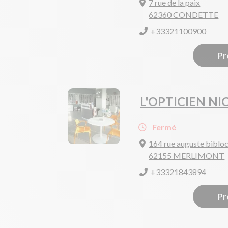
7 rue de la paix
62360 CONDETTE
+33321100900
Pr
L'OPTICIEN N
Fermé
164 rue auguste biblo
62155 MERLIMONT
+33321843894
Pr