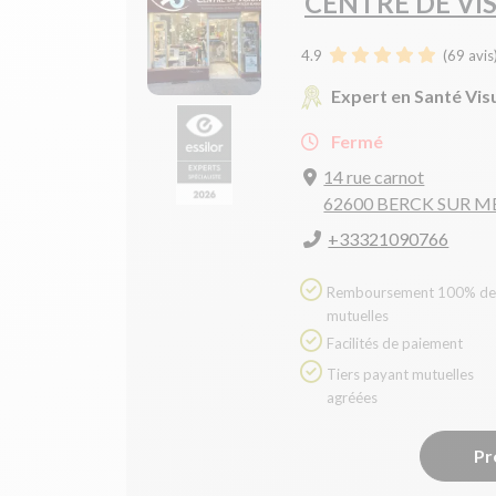
CENTRE DE VI
4.9
(
69
avis
Expert en Santé Vis
Fermé
14 rue carnot
62600 BERCK SUR M
+33321090766
Remboursement 100% des
mutuelles
Facilités de paiement
Tiers payant mutuelles
agréées
Pr