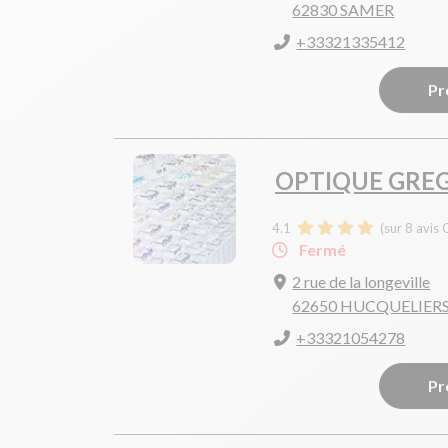
62830 SAMER
+33321335412
Pr
OPTIQUE GRE
4.1
(sur 8 avis 
Fermé
2 rue de la longeville
62650 HUCQUELIER
+33321054278
Pr