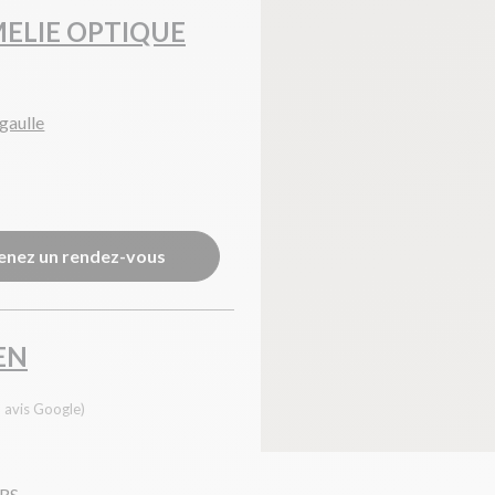
MELIE OPTIQUE
gaulle
enez un rendez-vous
EN
 avis Google)
ERS