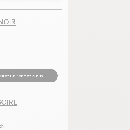
NOIR
enez un rendez-vous
GOIRE
ch