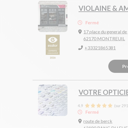
VIOLAINE & A
Fermé
17 place du general de 
62170 MONTREUIL
+33321865381
Pr
VOTRE OPTICI
4.9
(sur 291
Fermé
route de berck
62180 RANG DU FLI