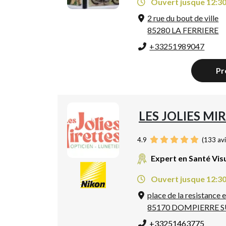
Ouvert jusque 12:3
2 rue du bout de ville
85280 LA FERRIERE
+33251989047
Pr
LES JOLIES MI
4.9
(
133
avi
Expert en Santé Vis
Ouvert jusque 12:3
place de la resistance 
85170 DOMPIERRE 
+33251463775