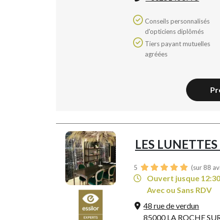
Conseils personnalisés
d'opticiens diplômés
Tiers payant mutuelles
agréées
Pr
LES LUNETTES
5
(sur 88 av
Ouvert jusque 12:3
Avec ou Sans RDV
48 rue de verdun
85000 LA ROCHE SU