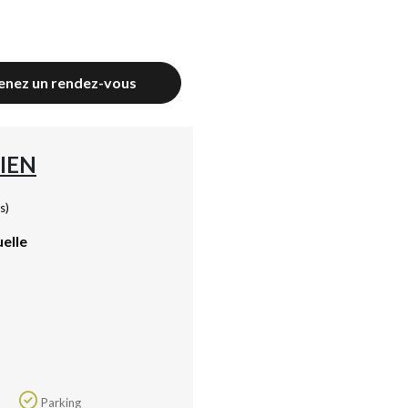
enez un rendez-vous
IEN
s)
uelle
5
Parking