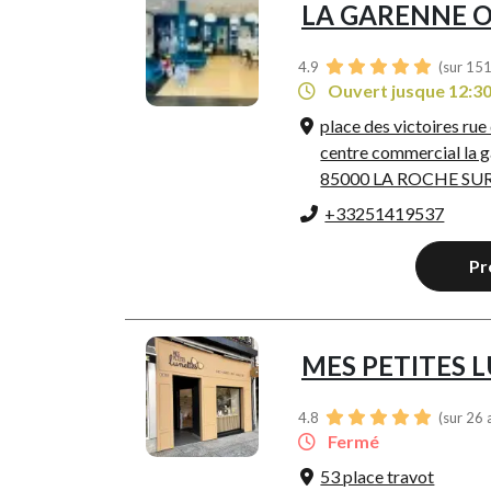
LA GARENNE 
4.9
(sur 151
Ouvert jusque 12:3
place des victoires rue
centre commercial la 
85000 LA ROCHE SU
+33251419537
Pr
MES PETITES 
4.8
(sur 26 
Fermé
53 place travot