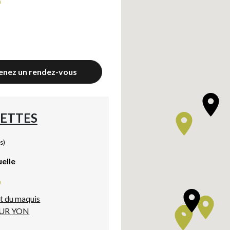
0
enez un rendez-vous
RETTES
s)
uelle
0
et du maquis
SUR YON