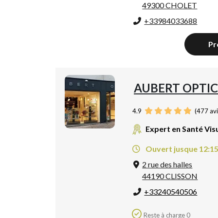
49300 CHOLET
+33984033688
Pr
AUBERT OPTIC
4.9
(
477
avi
Expert en Santé Vis
Ouvert jusque 12:1
2 rue des halles
44190 CLISSON
+33240540506
Reste à charge 0