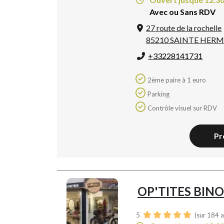
Avec ou Sans RDV
27 route de la rochelle
85210 SAINTE HERM
+33228141731
2ème paire à 1 euro
Parking
Contrôle visuel sur RDV
Pr
OP'TITES BIN
5
(sur 184 a