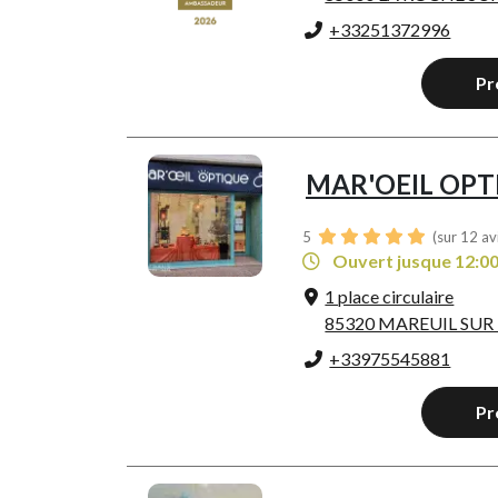
+33251372996
Pr
MAR'OEIL OPT
5
(sur 12 av
Ouvert jusque 12:0
1 place circulaire
85320 MAREUIL SUR
+33975545881
Pr