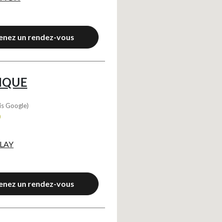
YouTube
?
Affiche la vidéo intégrée hébergée sur YouTube
Annonces avant, entre ou après une vidéo YouTube
Facebook
enez un rendez-vous
?
Partage sur le réseau Facebook
Parce que vous ne venez pas tous les jours sur notre site, ce petit 
Hotjar
?
Enregistrement du parcours utilisateur de la navigation
IQUE
Hotjar est un outil qui permet d'analyser le comportement des visiteurs
Piano Analytics
?
Mesurer l'audience de notre site
is Google)
collecte des données relatives aux visites de l'utilisateur sur le sit
0
Google Analytics
?
Permet d'analyser les statistiques de consultation de notre site
Indispensable pour piloter notre site internet, il permet de mesurer d
 LAY
Google Maps
?
Affiche les cartes personnalisées
Google Maps est un service mondial de cartographie en ligne (GPS)
Consentements certifiés par
enez un rendez-vous
Continuer sans accepter
OK pour moi