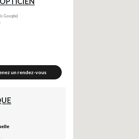
OPTICIEN
is Google)
0
enez un rendez-vous
QUE
uelle
0