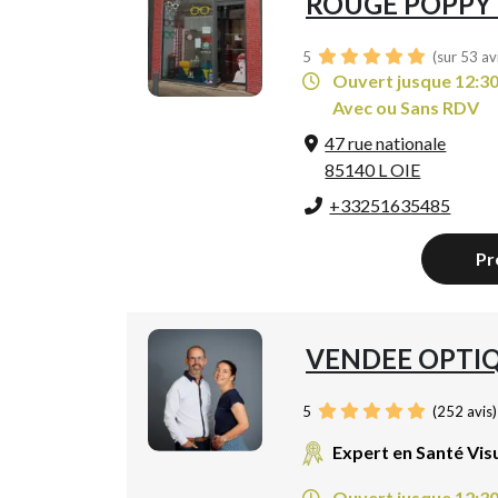
ROUGE POPPY 
5
(sur 53 av
Ouvert jusque 12:3
Avec ou Sans RDV
47 rue nationale
85140 L OIE
+33251635485
Pr
VENDEE OPTI
5
(
252
avis)
Expert en Santé Vis
Ouvert jusque 12:3