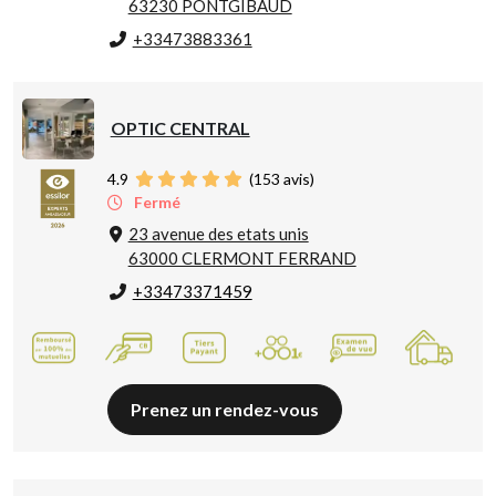
63230 PONTGIBAUD
+33473883361
OPTIC CENTRAL
4.9
(
153
avis)
Fermé
23 avenue des etats unis
63000 CLERMONT FERRAND
+33473371459
Prenez un rendez-vous