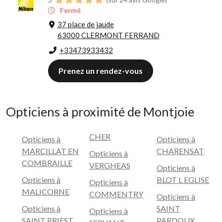
Fermé
37 place de jaude
63000 CLERMONT FERRAND
+33473933432
Prenez un rendez-vous
Opticiens à proximité de Montjoie
CHER
Opticiens à
Opticiens à
MARCILLAT EN
CHARENSAT
Opticiens à
COMBRAILLE
VERGHEAS
Opticiens à
Opticiens à
BLOT L EGLISE
Opticiens à
MALICORNE
COMMENTRY
Opticiens à
Opticiens à
SAINT
Opticiens à
SAINT PRIEST
PARDOUX