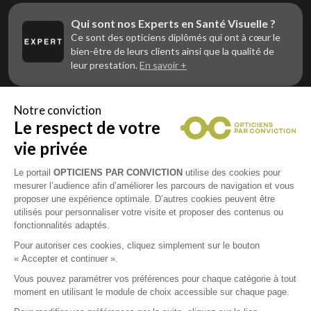
Qui sont nos Experts en Santé Visuelle ?
Ce sont des opticiens diplômés qui ont à cœur le
bien-être de leurs clients ainsi que la qualité de
leur prestation.
En savoir +
Notre conviction
Le respect de votre
Vous êtes un professionnel de la vue et
vous souhaitez nous rejoindre ?
vie privée
Contactez Alliance Optic, la centrale d’achats et
d’accompagnement des opticiens indépendants
Le portail
OPTICIENS PAR CONVICTION
utilise des cookies pour
mesurer l’audience afin d’améliorer les parcours de navigation et vous
proposer une expérience optimale. D’autres cookies peuvent être
utilisés pour personnaliser votre visite et proposer des contenus ou
fonctionnalités adaptés.
Mentions légales
Pour autoriser ces cookies, cliquez simplement sur le bouton
« Accepter et continuer ».
CGU
Vous pouvez paramétrer vos préférences pour chaque catégorie à tout
moment en utilisant le module de choix accessible sur chaque page.
Politique de confidentialité