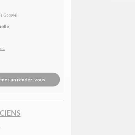
is Google)
uelle
erc
enez un rendez-vous
ICIENS
0