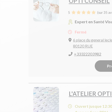
OPTI'CONSEIL
5
(sur 35 av
Expert en Santé Vis
Fermé
6 place du general lecl
80120 RUE
+33322203982
Pr
L'ATELIER OPT
Ouvert jusque 12:3