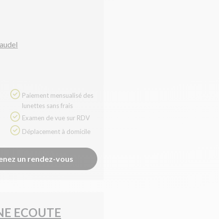
5
laudel
Paiement mensualisé des
lunettes sans frais
Examen de vue sur RDV
Déplacement à domicile
enez un rendez-vous
NE ECOUTE