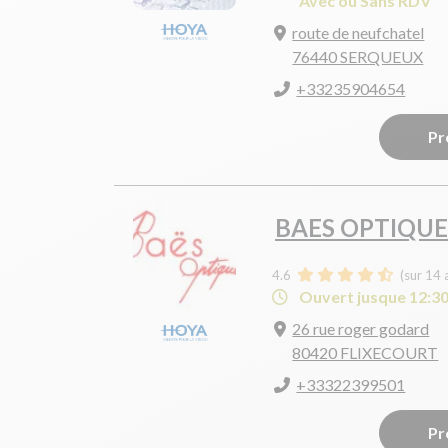
Avec ou Sans RDV
route de neufchatel
76440 SERQUEUX
+33235904654
Pr
BAES OPTIQUE
4.6
(sur 14 
Ouvert jusque 12:3
26 rue roger godard
80420 FLIXECOURT
+33322399501
Pr