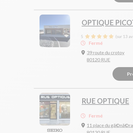
OPTIQUE PICO
5
(sur 13 av
Fermé
39 route du crotoy
80120 RUE
Pr
RUE OPTIQUE
Fermé
11 place du gã©nã©ral
80120 RUE