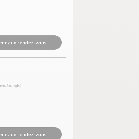
enez un rendez-vous
avis Google)
0
enez un rendez-vous