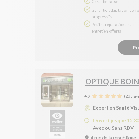
Garantie casse
Garantie adaptation verres
progressifs
Petites réparations et
entretien offerts
Pr
OPTIQUE BOI
4.9
(
235
avi
Expert en Santé Vis
Ouvert jusque 12:3
Avec ou Sans RDV
4 rue de la republique