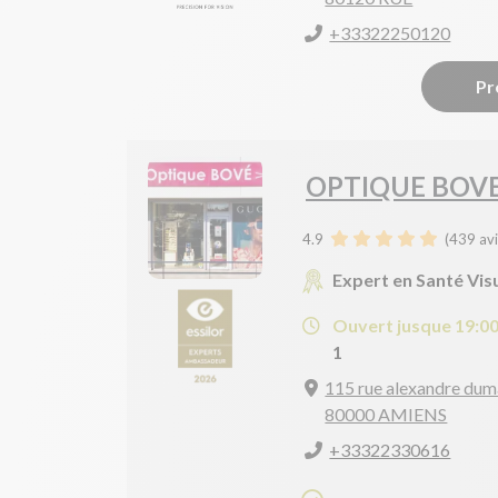
+33322250120
Pr
OPTIQUE BOV
4.9
(
439
avi
Expert en Santé Vis
Ouvert jusque 19:0
1
115 rue alexandre dum
80000 AMIENS
+33322330616