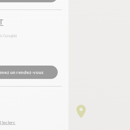
T
is Google)
enez un rendez-vous
 leclerc