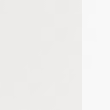
bout de code que nous fourni Facebook nous permet de poursuivre nos échanges
 d'un site web en enregistrant les actions qu'ils effectuent, afin de détecter le
e web, telles que le nombre de visites, le temps moyen passé sur le site web et 
es indicateurs comme l’affluence, les produits les plus consultés, ou encore la