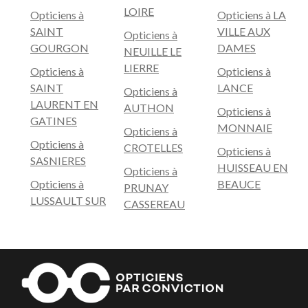
LOIRE
Opticiens à
Opticiens à LA
SAINT
VILLE AUX
Opticiens à
GOURGON
DAMES
NEUILLE LE
LIERRE
Opticiens à
Opticiens à
SAINT
LANCE
Opticiens à
LAURENT EN
AUTHON
Opticiens à
GATINES
MONNAIE
Opticiens à
Opticiens à
CROTELLES
Opticiens à
SASNIERES
HUISSEAU EN
Opticiens à
Opticiens à
BEAUCE
PRUNAY
LUSSAULT SUR
CASSEREAU