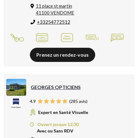
11 place st martin
41100 VENDOME
+33254772512
Prenez un rendez-vous
GEORGES OPTICIENS
4.9
(
285
avis)
Expert en Santé Visuelle
Ouvert jusque 12:30
Avec ou Sans RDV