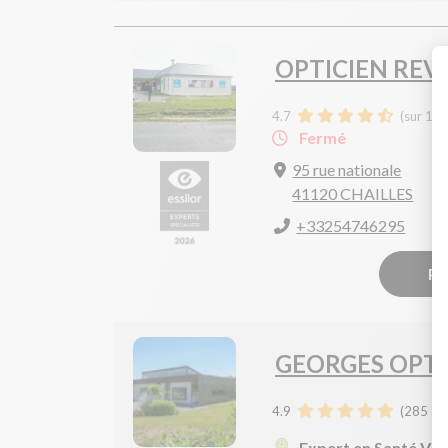
OPTICIEN REV
4.7
(sur 17 
Fermé
95 rue nationale
41120 CHAILLES
+33254746295
Pr
GEORGES OPTI
4.9
(
285
avi
Expert en Santé Vis