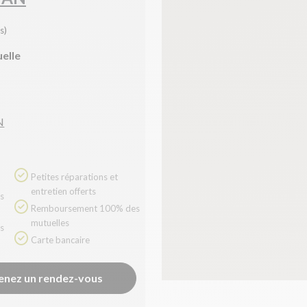
s)
uelle
N
Petites réparations et
entretien offerts
Remboursement 100% des
mutuelles
Carte bancaire
enez un rendez-vous