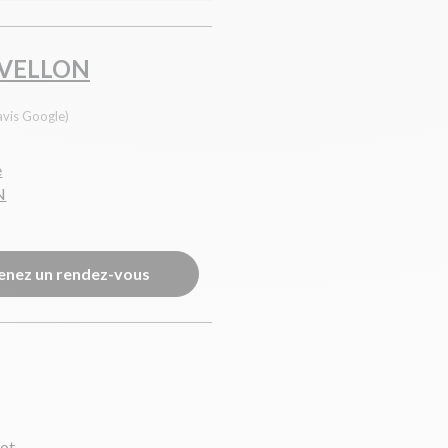
VELLON
avis Google)
e
N
enez un rendez-vous
ot