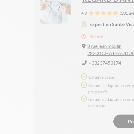
4.9
(
101
avi
Expert en Santé Vis
Fermé
8 rue jean moulin
28200 CHATEAUDU
+33237453174
Garantie casse
Garantie adaptation verres
progressifs
Garantie adaptation verres
unifocaux
Pr