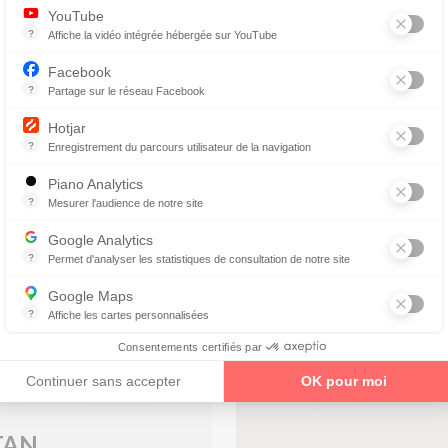
YouTube
?
Affiche la vidéo intégrée hébergée sur YouTube
Annonces avant, entre ou après une vidéo YouTube
n
Facebook
?
Partage sur le réseau Facebook
IN
Parce que vous ne venez pas tous les jours sur notre site, ce petit 
Hotjar
?
Enregistrement du parcours utilisateur de la navigation
Hotjar est un outil qui permet d'analyser le comportement des visiteurs
Remboursement 100% des
Piano Analytics
mutuelles
?
Mesurer l'audience de notre site
collecte des données relatives aux visites de l'utilisateur sur le sit
Conseils personnalisés
Google Analytics
d'opticiens diplômés
?
Permet d'analyser les statistiques de consultation de notre site
Indispensable pour piloter notre site internet, il permet de mesurer d
Google Maps
?
Affiche les cartes personnalisées
enez un rendez-vous
Google Maps est un service mondial de cartographie en ligne (GPS)
Consentements certifiés par
Continuer sans accepter
OK pour moi
TAN