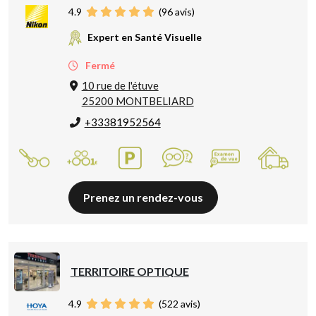
4.9
(
96
avis)
Expert en Santé Visuelle
Fermé
10 rue de l'étuve
25200 MONTBELIARD
+33381952564
Prenez un rendez-vous
TERRITOIRE OPTIQUE
4.9
(
522
avis)