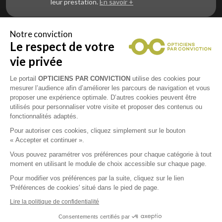
leur prestation.
En savoir +
Notre conviction
Le respect de votre
Vous êtes un professionnel de la vue et
vous souhaitez nous rejoindre ?
vie privée
Contactez Alliance Optic, la centrale d’achats et
d’accompagnement des opticiens indépendants
Le portail
OPTICIENS PAR CONVICTION
utilise des cookies pour
mesurer l’audience afin d’améliorer les parcours de navigation et vous
proposer une expérience optimale. D’autres cookies peuvent être
utilisés pour personnaliser votre visite et proposer des contenus ou
fonctionnalités adaptés.
Mentions légales
Pour autoriser ces cookies, cliquez simplement sur le bouton
« Accepter et continuer ».
CGU
Vous pouvez paramétrer vos préférences pour chaque catégorie à tout
moment en utilisant le module de choix accessible sur chaque page.
Politique de confidentialité
Pour modifier vos préférences par la suite, cliquez sur le lien
'Préférences de cookies' situé dans le pied de page.
Contacts
Lire la politique de confidentialité
Consentements certifiés par