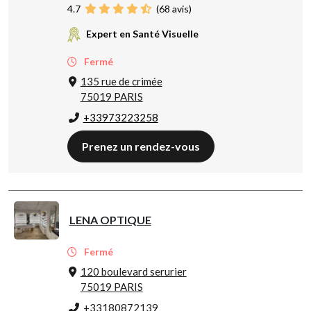
4.7
(
68
avis)
Expert en Santé Visuelle
Fermé
135 rue de crimée
75019 PARIS
+33973223258
Prenez un rendez-vous
LENA OPTIQUE
Fermé
120 boulevard serurier
75019 PARIS
+33180872139