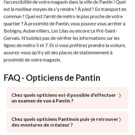
l'accessibilité de votre magasin dans la ville de Pantin ! Quel
est le meilleur moyen de s'y rendre ? À pied ? En transport en
commun ? Quel est l'arrêt de métro le plus proche de votre
quartier ? À proximité de Pantin, vous pouvez vous arrêter à
Bobigny, Aubervilliers, Les Lilas ou encore Le Pré-Saint-
Gervais. N'oubliez pas de vérifier les informations sur les
lignes de métro 5 et 7. Et si vous préférez prendre la voiture,
assurez-vous qu'il y ait des places de stationnement à
proximité de votre magasin.
FAQ - Opticiens de Pantin
Chez quels opticiens est-il possible d’effectuer
un examen de vue à Pantin ?
La santé visuelle est la priorité des Opticiens Par
Conviction. Ce sont avant tout des professionnels de la
Chez quels opticiens Pantinois puis-je retrouver
des montures de créateur ?
vue qui réalisent des contrôles visuels, des prises de
mesures ou encore une mise en situation d’usage