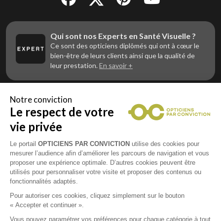
Qui sont nos Experts en Santé Visuelle ?
Ce sont des opticiens diplômés qui ont à cœur le
bien-être de leurs clients ainsi que la qualité de
leur prestation.
En savoir +
Notre conviction
Le respect de votre
Vous êtes un professionnel de la vue et
vous souhaitez nous rejoindre ?
vie privée
Contactez Alliance Optic, la centrale d’achats et
d’accompagnement des opticiens indépendants
Le portail
OPTICIENS PAR CONVICTION
utilise des cookies pour
mesurer l’audience afin d’améliorer les parcours de navigation et vous
proposer une expérience optimale. D’autres cookies peuvent être
utilisés pour personnaliser votre visite et proposer des contenus ou
fonctionnalités adaptés.
Mentions légales
Pour autoriser ces cookies, cliquez simplement sur le bouton
« Accepter et continuer ».
CGU
Vous pouvez paramétrer vos préférences pour chaque catégorie à tout