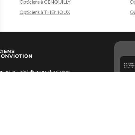
Opticiens à GENOUILLY
Op
Opticiens à THENIOUX
Op
s Options
ètres de confidentialité, en garantissant la conformité avec le
on
est un spécialiste proche de vous
nement. Avec 2 000 indépendants
, il y aura toujours un Opticien Par
re disposition son savoir-faire, son
restation la plus personnalisée