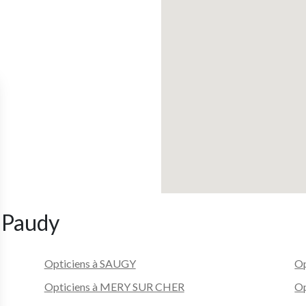
e Paudy
Opticiens à SAUGY
O
Opticiens à MERY SUR CHER
O