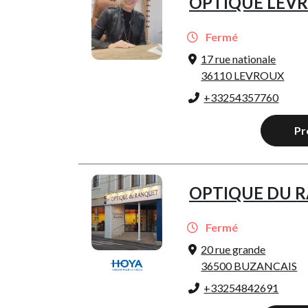
OPTIQUE LEV
Fermé
17 rue nationale
36110 LEVROUX
+33254357760
Pr
OPTIQUE DU 
Fermé
20 rue grande
36500 BUZANCAIS
+33254842691