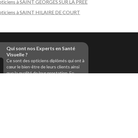
ticiens à SAINT GEORGES SUR LA PREE
ticiens à SAINT HILAIRE DE COURT
Qui sont nos Experts en Santé
Visuelle ?
Ce sont des opticiens diplômés qui ont à
s réglementations. Personnalisez vos préférences pour contrôler
cœur le bien-être de leurs clients ainsi
que la qualité de leur prestation.
En
savoir +
Vous êtes un professionnel de la
vue et vous souhaitez nous
rejoindre ?
Contactez Alliance Optic, la centrale
d’achats et d’accompagnement des
opticiens indépendants