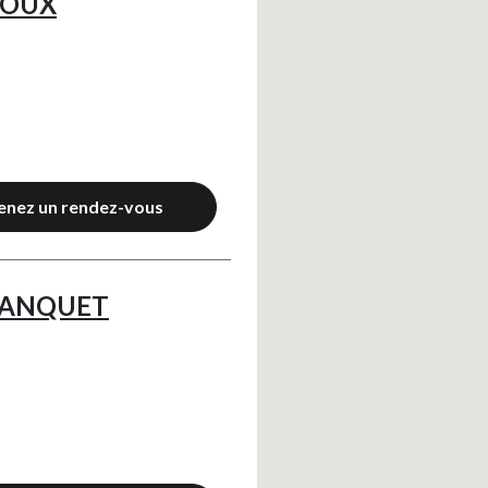
ROUX
enez un rendez-vous
RANQUET