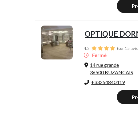
Pr
OPTIQUE DOR
4.2
(sur 15 avi
Fermé
14 rue grande
36500 BUZANCAIS
+33254840419
Pr