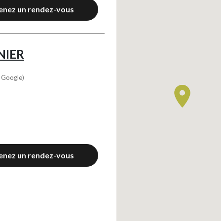
enez un rendez-vous
NIER
s Google)
enez un rendez-vous