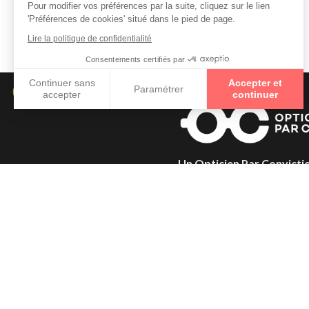
Opticiens à FONTENAY
Pour modifier vos préférences par la suite, cliquez sur le lien
'Préférences de cookies' situé dans le pied de page.
Opticiens à QUINCY
Lire la politique de confidentialité
Consentements certifiés par
Continuer sans
Accepter et
Paramétrer
accepter
continuer
Axeptio consent
Plateforme de Gestion du Consentement : Personnalisez vo
Notre plateforme vous permet d'adapter et de gérer vos param
Un Opticien Par Convicti
géographiquement et humai
répartis dans toute la France
Conviction pour mettre à vot
expertise et vous offrir la p
possible.
En savoir +