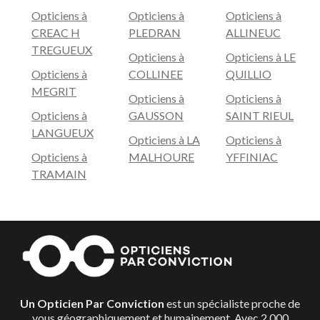
Opticiens à
Opticiens à
Opticiens à
CREAC H
PLEDRAN
ALLINEUC
TREGUEUX
Opticiens à
Opticiens à LE
Opticiens à
COLLINEE
QUILLIO
MEGRIT
Opticiens à
Opticiens à
Opticiens à
GAUSSON
SAINT RIEUL
LANGUEUX
Opticiens à LA
Opticiens à
Opticiens à
MALHOURE
YFFINIAC
TRAMAIN
Un Opticien Par Conviction
est un spécialiste proche de
vous géographiquement et humainement. Avec 2 000