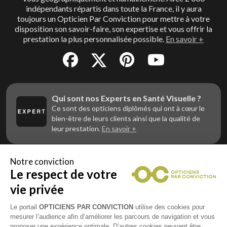
indépendants répartis dans toute la France, il y aura
toujours un Opticien Par Conviction pour mettre à votre
disposition son savoir-faire, son expertise et vous offrir la
prestation la plus personnalisée possible.
En savoir +
Qui sont nos Experts en Santé Visuelle ?
Ce sont des opticiens diplômés qui ont à cœur le
bien-être de leurs clients ainsi que la qualité de
leur prestation.
En savoir +
Notre conviction
Le respect de votre
Vous êtes un professionnel de la vue et
vous souhaitez nous rejoindre ?
vie privée
Contactez Alliance Optic, la centrale d’achats et
d’accompagnement des opticiens indépendants
Le portail
OPTICIENS PAR CONVICTION
utilise des cookies pour
mesurer l’audience afin d’améliorer les parcours de navigation et vous
proposer une expérience optimale. D’autres cookies peuvent être