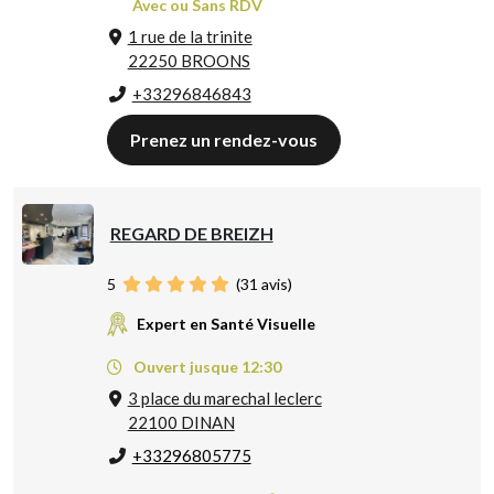
Avec ou Sans RDV
1 rue de la trinite
22250 BROONS
+33296846843
Prenez un rendez-vous
REGARD DE BREIZH
5
(
31
avis)
Expert en Santé Visuelle
Ouvert jusque 12:30
3 place du marechal leclerc
22100 DINAN
+33296805775