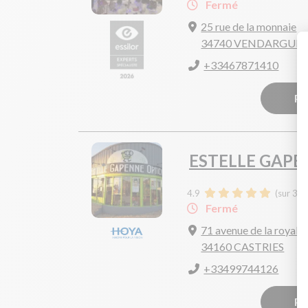
Fermé
25 rue de la monnaie
34740 VENDARGUES
+33467871410
Pr
ESTELLE GAPE
4.9
(sur 31 
Fermé
71 avenue de la royale
34160 CASTRIES
+33499744126
Pr