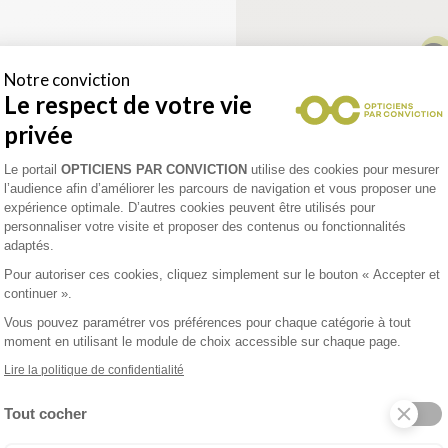
Notre conviction
Le respect de votre vie
privée
enez un rendez-vous
Plateforme de Gestion du Consentement 
Le portail
OPTICIENS PAR CONVICTION
utilise des cookies pour mesurer
l’audience afin d’améliorer les parcours de navigation et vous proposer une
expérience optimale. D’autres cookies peuvent être utilisés pour
personnaliser votre visite et proposer des contenus ou fonctionnalités
NNE OPTICIEN
adaptés.
Pour autoriser ces cookies, cliquez simplement sur le bouton « Accepter et
avis Google)
continuer ».
Vous pouvez paramétrer vos préférences pour chaque catégorie à tout
moment en utilisant le module de choix accessible sur chaque page.
Lire la politique de confidentialité
Tout cocher
enez un rendez-vous
Axeptio consent