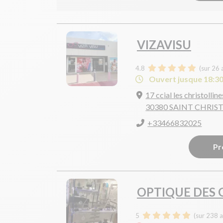
VIZAVISU
4.8
(sur 26 
Ouvert jusque 18:3
17 ccial les christolline
30380 SAINT CHRIST
+33466832025
Pr
OPTIQUE DES 
5
(sur 238 a