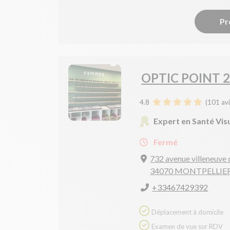
Pr
OPTIC POINT 
4.8
(
101
avi
Expert en Santé Vis
Fermé
732 avenue villeneuve
34070 MONTPELLIE
+33467429392
Déplacement à domicile
Examen de vue sur RDV