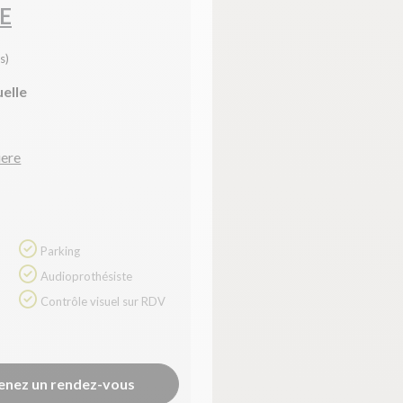
E
s)
uelle
iere
Parking
Audioprothésiste
Contrôle visuel sur RDV
enez un rendez-vous