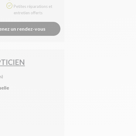
Petites réparations et
entretien offerts
enez un rendez-vous
TICIEN
s)
uelle