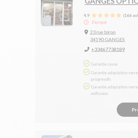
GANGES OPTI
4.9
(
166
avi
Fermé
23 rue biron
34190 GANGES
+33467738189
Garantie casse
Garantie adaptation verres
progressifs
Garantie adaptation verres
unifocaux
Pr