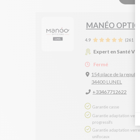
MANÉO OPTIC
4.9
(
261
avi
Expert en Santé Vis
Fermé
154 place de la republ
34400 LUNEL
+33467712622
Garantie casse
Garantie adaptation verres
progressifs
Garantie adaptation verres
unifocaux