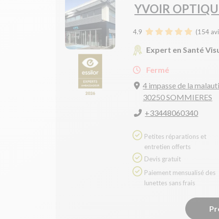
YVOIR OPTIQU
4.9
(
154
avi
Expert en Santé Vis
Fermé
4 impasse de la malaut
30250 SOMMIERES
+33448060340
Petites réparations et
entretien offerts
Devis gratuit
Paiement mensualisé des
lunettes sans frais
Pr