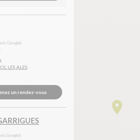
avis Google)
0
s
OL LES ALES
enez un rendez-vous
GARRIGUES
vis Google)