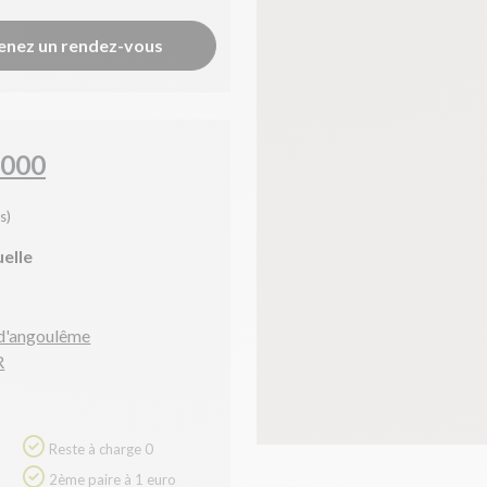
enez un rendez-vous
2000
s)
uelle
 d'angoulême
R
Reste à charge 0
2ème paire à 1 euro