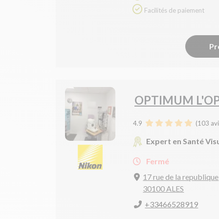
Facilités de paiement
Pr
OPTIMUM L'OP
4.9
(
103
avi
Expert en Santé Vis
Fermé
17 rue de la republique
30100 ALES
+33466528919