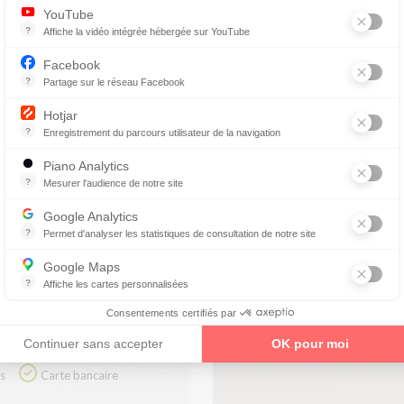
YouTube
?
Affiche la vidéo intégrée hébergée sur YouTube
Annonces avant, entre ou après une vidéo YouTube
Facebook
IENS
?
Partage sur le réseau Facebook
Parce que vous ne venez pas tous les jours sur notre site, ce petit 
Hotjar
s)
?
Enregistrement du parcours utilisateur de la navigation
uelle
Hotjar est un outil qui permet d'analyser le comportement des visiteurs
Piano Analytics
?
Mesurer l'audience de notre site
collecte des données relatives aux visites de l'utilisateur sur le sit
ique
Google Analytics
?
Permet d'analyser les statistiques de consultation de notre site
Indispensable pour piloter notre site internet, il permet de mesurer d
Google Maps
?
Affiche les cartes personnalisées
Google Maps est un service mondial de cartographie en ligne (GPS)
Remboursement 100% des
Consentements certifiés par
mutuelles
Continuer sans accepter
OK pour moi
Reste à charge 0
Carte bancaire