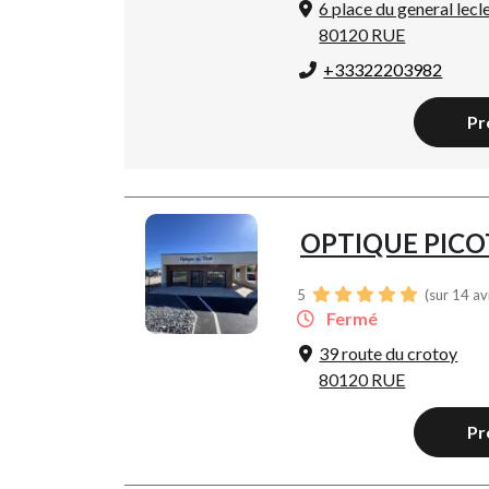
6 place du general lecl
80120 RUE
+33322203982
Pr
OPTIQUE PICO
5
(sur 14 av
Fermé
39 route du crotoy
80120 RUE
Pr