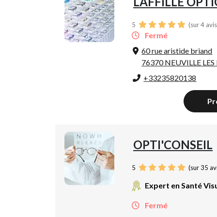
LAFFILLE OPT
5
(sur 4 avi
Fermé
60 rue aristide briand
76370 NEUVILLE LES
+33235820138
Pr
OPTI'CONSEIL
5
(sur 35 av
Expert en Santé Vis
Fermé