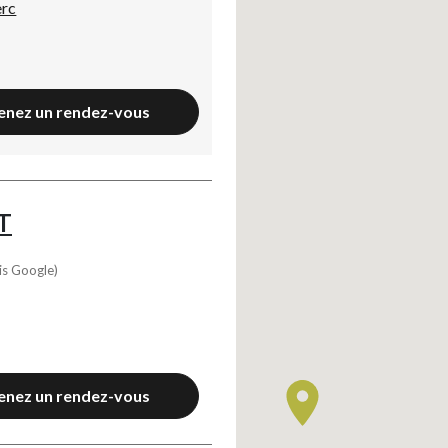
erc
enez un rendez-vous
T
is Google)
Axeptio consent
enez un rendez-vous