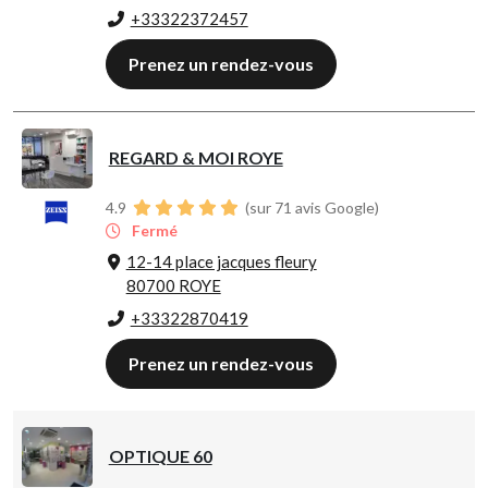
+33322372457
Prenez un rendez-vous
REGARD & MOI ROYE
4.9
(sur 71 avis Google)
Fermé
12-14 place jacques fleury
80700 ROYE
+33322870419
Prenez un rendez-vous
OPTIQUE 60