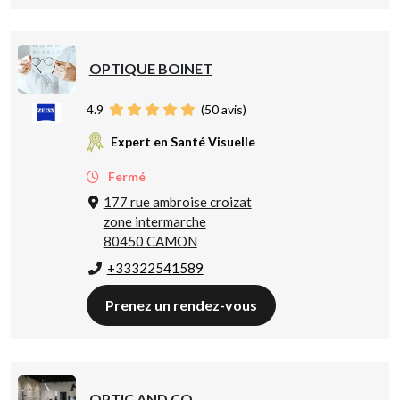
OPTIQUE BOINET
4.9
(
50
avis)
Expert en Santé Visuelle
Fermé
177 rue ambroise croizat
zone intermarche
80450 CAMON
+33322541589
Prenez un rendez-vous
OPTIC AND CO