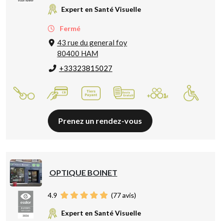
Expert en Santé Visuelle
Fermé
43 rue du general foy
80400 HAM
+33323815027
Prenez un rendez-vous
OPTIQUE BOINET
4.9
(
77
avis)
Expert en Santé Visuelle