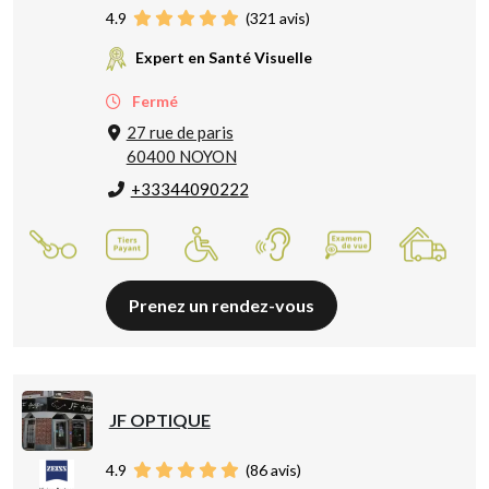
4.9
(
321
avis)
Expert en Santé Visuelle
Fermé
27 rue de paris
60400 NOYON
+33344090222
Prenez un rendez-vous
JF OPTIQUE
4.9
(
86
avis)