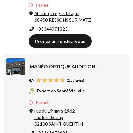
Fermé
60 rue georges latapie
60490 RESSONS SUR MATZ
+33344971825
Prenez un rendez-vous
MANÉO OPTIQUE AUDITION
4.9
(
257
avis)
Expert en Santé Visuelle
Fermé
rue du 19 mars 1962
zac le salicamp
02100 SAINT QUENTIN
+33365673695