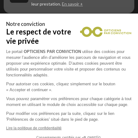
leur prestation.
En savoir +
Notre conviction
Le respect de votre
Vous êtes un professionnel de la vue et
vous souhaitez nous rejoindre ?
vie privée
Contactez Alliance Optic, la centrale d’achats et
d’accompagnement des opticiens indépendants
Le portail
OPTICIENS PAR CONVICTION
utilise des cookies pour
mesurer l’audience afin d’améliorer les parcours de navigation et vous
proposer une expérience optimale. D’autres cookies peuvent être
utilisés pour personnaliser votre visite et proposer des contenus ou
fonctionnalités adaptés.
Mentions légales
Pour autoriser ces cookies, cliquez simplement sur le bouton
« Accepter et continuer ».
CGU
Vous pouvez paramétrer vos préférences pour chaque catégorie à tout
moment en utilisant le module de choix accessible sur chaque page.
Politique de confidentialité
Pour modifier vos préférences par la suite, cliquez sur le lien
'Préférences de cookies' situé dans le pied de page.
Contacts
Lire la politique de confidentialité
Consentements certifiés par