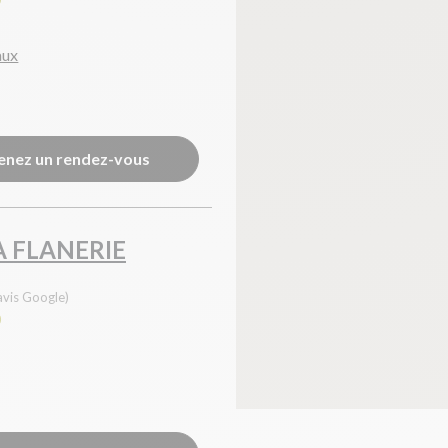
aux
enez un rendez-vous
A FLANERIE
avis Google)
0