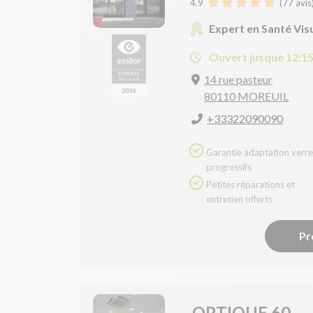
4.9
(
77
avis
Expert en Santé Vis
Ouvert jusque 12:1
14 rue pasteur
80110 MOREUIL
+33322090090
Garantie adaptation verres
progressifs
Petites réparations et
entretien offerts
Pr
OPTIQUE 60