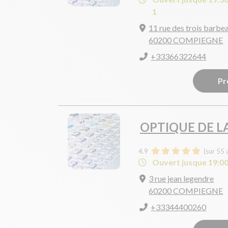
1
11 rue des trois barbe
60200 COMPIEGNE
+33366322644
Pr
OPTIQUE DE L
4.9
(sur 55 
Ouvert jusque 19:0
3 rue jean legendre
60200 COMPIEGNE
+33344400260