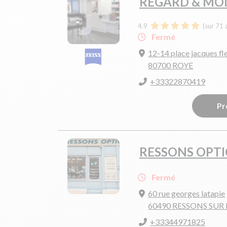
REGARD & MOI
4.9
(sur 71 
Fermé
12-14 place jacques fl
80700 ROYE
+33322870419
Pr
RESSONS OPTI
Fermé
60 rue georges latapie
60490 RESSONS SUR
+33344971825