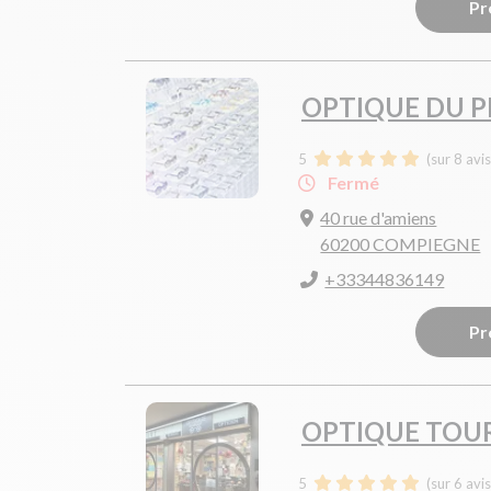
Pr
OPTIQUE DU 
5
(sur 8 avi
Fermé
40 rue d'amiens
60200 COMPIEGNE
+33344836149
Pr
OPTIQUE TOU
5
(sur 6 avi