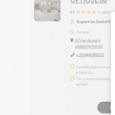
4.9
(
321
avi
Expert en Santé Vis
Fermé
27 rue de paris
60400 NOYON
+33344090222
Garantie adaptation verres
progressifs
Tiers payant mutuelles
agréées
Pr