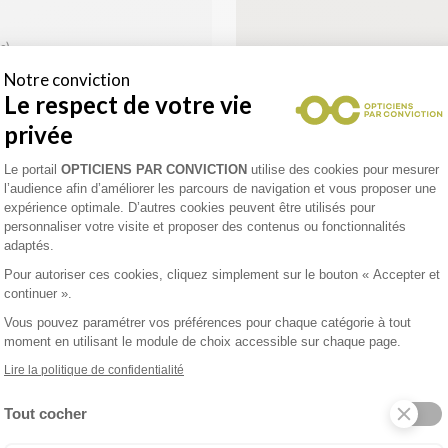
s)
Notre conviction
uelle
Le respect de votre vie
privée
Plateforme de Gestion du Consentement 
Le portail
OPTICIENS PAR CONVICTION
utilise des cookies pour mesurer
l’audience afin d’améliorer les parcours de navigation et vous proposer une
expérience optimale. D’autres cookies peuvent être utilisés pour
personnaliser votre visite et proposer des contenus ou fonctionnalités
adaptés.
Accès pour personne à
Pour autoriser ces cookies, cliquez simplement sur le bouton « Accepter et
mobilité réduite
continuer ».
Audioprothésiste
Vous pouvez paramétrer vos préférences pour chaque catégorie à tout
Déplacement à domicile
moment en utilisant le module de choix accessible sur chaque page.
Contrôle visuel gratuit
Lire la politique de confidentialité
Tout cocher
enez un rendez-vous
Axeptio consent