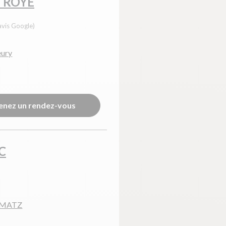
 ROYE
avis Google)
eury
enez un rendez-vous
C
 MATZ