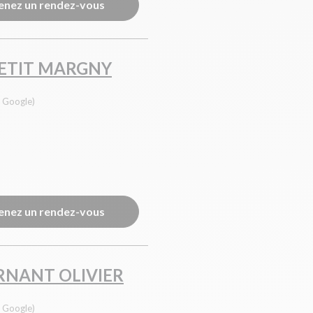
enez un rendez-vous
PETIT MARGNY
s Google)
enez un rendez-vous
RNANT OLIVIER
s Google)