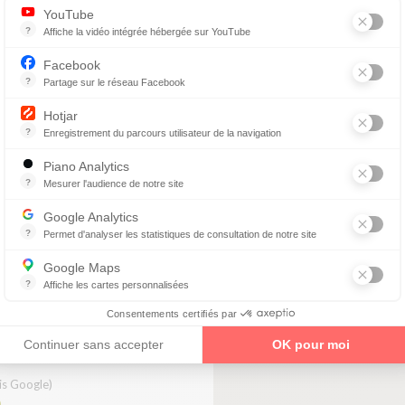
YouTube
?
Affiche la vidéo intégrée hébergée sur YouTube
Annonces avant, entre ou après une vidéo YouTube
Facebook
I
?
Partage sur le réseau Facebook
Parce que vous ne venez pas tous les jours sur notre site, ce petit 
Hotjar
s Google)
?
Enregistrement du parcours utilisateur de la navigation
Hotjar est un outil qui permet d'analyser le comportement des visiteurs
Piano Analytics
?
Mesurer l'audience de notre site
 SANTERRE
collecte des données relatives aux visites de l'utilisateur sur le sit
Google Analytics
?
Permet d'analyser les statistiques de consultation de notre site
Indispensable pour piloter notre site internet, il permet de mesurer d
enez un rendez-vous
Google Maps
?
Affiche les cartes personnalisées
Google Maps est un service mondial de cartographie en ligne (GPS)
Consentements certifiés par
ON
Continuer sans accepter
OK pour moi
is Google)
0