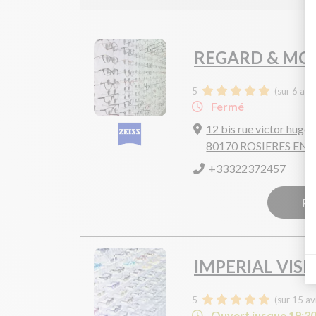
REGARD & MO
5
(sur 6 avi
Fermé
12 bis rue victor hugo
80170 ROSIERES EN
+33322372457
Pr
IMPERIAL VISI
5
(sur 15 av
Ouvert jusque 19:3