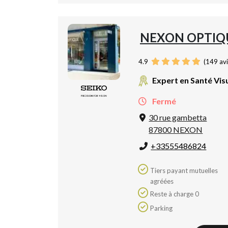
NEXON OPTIQ
4.9
(
149
avi
Expert en Santé Vis
Fermé
30 rue gambetta
87800 NEXON
+33555486824
Tiers payant mutuelles
agréées
Reste à charge 0
Parking