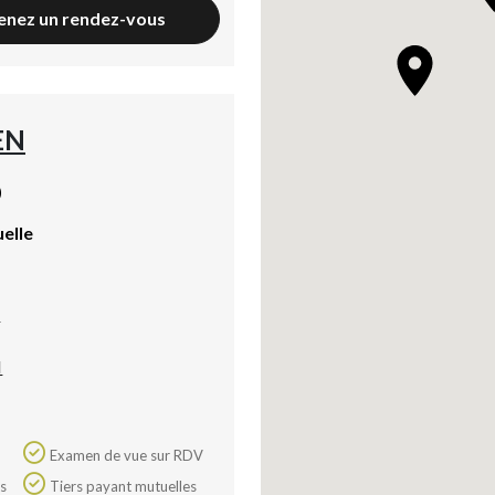
enez un rendez-vous
EN
)
uelle
a
N
Examen de vue sur RDV
Axeptio consent
Tiers payant mutuelles