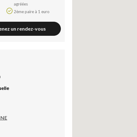
agréées
2ème paire à 1 euro
enez un rendez-vous
)
uelle
NNE