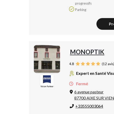
progressifs
Parking
Pr
MONOPTIK
4.8
(
12
avis
Expert en Santé Vis
Fermé
6 avenue pasteur
87700 AIXE SUR VIE
+33555003064