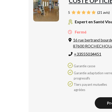
COSTE OPTICI
5
(
21
avis)
Expert en Santé Vis
Fermé
16 rue bertrand bourd
87600 ROCHECHOU
+33555034451
Garantie casse
Garantie adaptation verres
progressifs
Tiers payant mutuelles
agréées
Pr