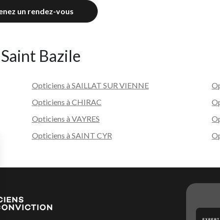
enez un rendez-vous
 Saint Bazile
Opticiens à SAILLAT SUR VIENNE
O
Opticiens à CHIRAC
O
Opticiens à VAYRES
Op
Opticiens à SAINT CYR
Op