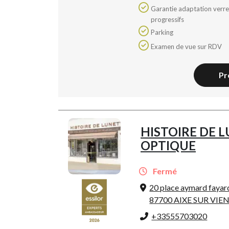
Garantie adaptation verres
progressifs
Parking
Examen de vue sur RDV
Pr
HISTOIRE DE L
OPTIQUE
Fermé
20 place aymard fayar
87700 AIXE SUR VIE
+33555703020