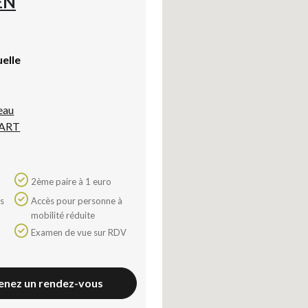
EN
uelle
eau
ART
2ème paire à 1 euro
Accès pour personne à
mobilité réduite
Examen de vue sur RDV
enez un rendez-vous