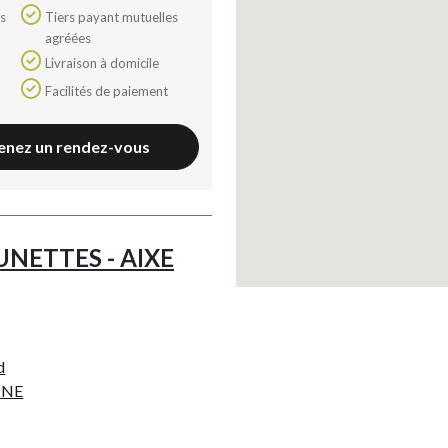
Tiers payant mutuelles
agréées
Livraison à domicile
Facilités de paiement
enez un rendez-vous
UNETTES - AIXE
d
NNE