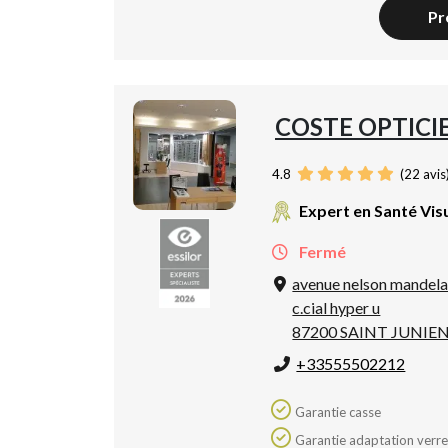
Pr
COSTE OPTICI
4.8
(
22
avis
Expert en Santé Vis
Fermé
avenue nelson mandel
c.cial hyper u
87200 SAINT JUNIE
+33555502212
Garantie casse
Garantie adaptation verres