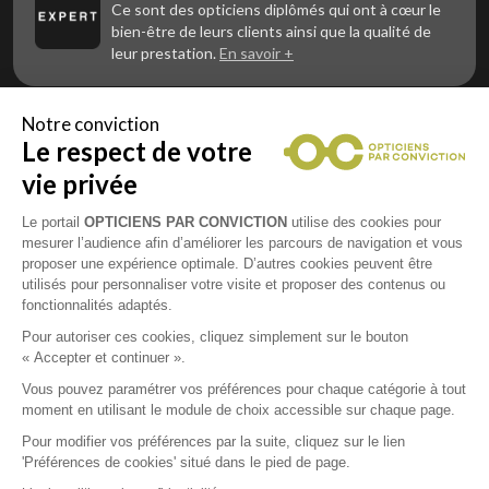
Ce sont des opticiens diplômés qui ont à cœur le
bien-être de leurs clients ainsi que la qualité de
leur prestation.
En savoir +
Notre conviction
Le respect de votre
Vous êtes un professionnel de la vue et
vous souhaitez nous rejoindre ?
vie privée
Contactez Alliance Optic, la centrale d’achats et
d’accompagnement des opticiens indépendants
Le portail
OPTICIENS PAR CONVICTION
utilise des cookies pour
mesurer l’audience afin d’améliorer les parcours de navigation et vous
proposer une expérience optimale. D’autres cookies peuvent être
utilisés pour personnaliser votre visite et proposer des contenus ou
fonctionnalités adaptés.
Mentions légales
Pour autoriser ces cookies, cliquez simplement sur le bouton
« Accepter et continuer ».
CGU
Vous pouvez paramétrer vos préférences pour chaque catégorie à tout
moment en utilisant le module de choix accessible sur chaque page.
Politique de confidentialité
Pour modifier vos préférences par la suite, cliquez sur le lien
'Préférences de cookies' situé dans le pied de page.
Contacts