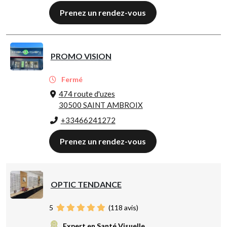
Prenez un rendez-vous
PROMO VISION
Fermé
474 route d'uzes
30500 SAINT AMBROIX
+33466241272
Prenez un rendez-vous
OPTIC TENDANCE
5
(
118
avis)
Expert en Santé Visuelle