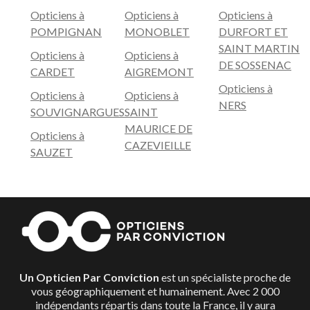
Opticiens à
Opticiens à
Opticiens à
POMPIGNAN
MONOBLET
DURFORT ET
SAINT MARTIN
Opticiens à
Opticiens à
DE SOSSENAC
CARDET
AIGREMONT
Opticiens à
Opticiens à
Opticiens à
NERS
SOUVIGNARGUES
SAINT
MAURICE DE
Opticiens à
CAZEVIEILLE
SAUZET
Un Opticien Par Conviction
est un spécialiste proche de
vous géographiquement et humainement. Avec 2 000
indépendants répartis dans toute la France, il y aura