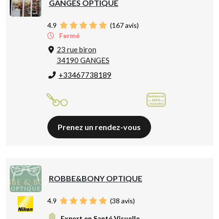
GANGES OPTIQUE
4.9
(
167
avis)
Fermé
23 rue biron
34190 GANGES
+33467738189
Prenez un rendez-vous
ROBBE&BONY OPTIQUE
4.9
(
38
avis)
Expert en Santé Visuelle