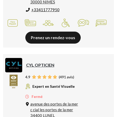
30000 NIMES
+33411777950
Prenez un rendez-vous
CYL OPTICIEN
4.9
(
491
avis)
Expert en Santé Visuelle
Fermé
avenue des portes de la mer
c cial les portes de la mer
34400 LUNEL