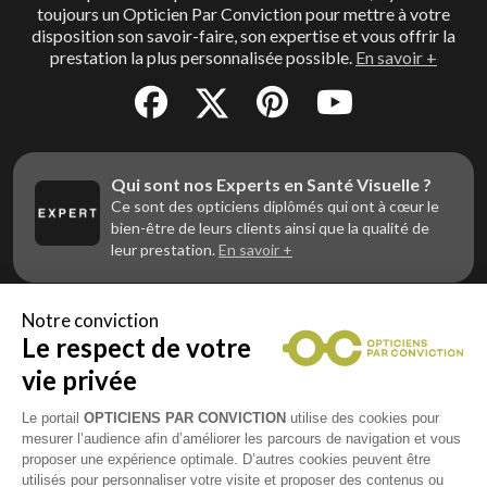
toujours un Opticien Par Conviction pour mettre à votre
disposition son savoir-faire, son expertise et vous offrir la
prestation la plus personnalisée possible.
En savoir +
Qui sont nos Experts en Santé Visuelle ?
Ce sont des opticiens diplômés qui ont à cœur le
bien-être de leurs clients ainsi que la qualité de
leur prestation.
En savoir +
Notre conviction
Le respect de votre
Vous êtes un professionnel de la vue et
vous souhaitez nous rejoindre ?
vie privée
Contactez Alliance Optic, la centrale d’achats et
d’accompagnement des opticiens indépendants
Le portail
OPTICIENS PAR CONVICTION
utilise des cookies pour
mesurer l’audience afin d’améliorer les parcours de navigation et vous
proposer une expérience optimale. D’autres cookies peuvent être
utilisés pour personnaliser votre visite et proposer des contenus ou