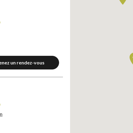
0
enez un rendez-vous
Axeptio consent
0
on