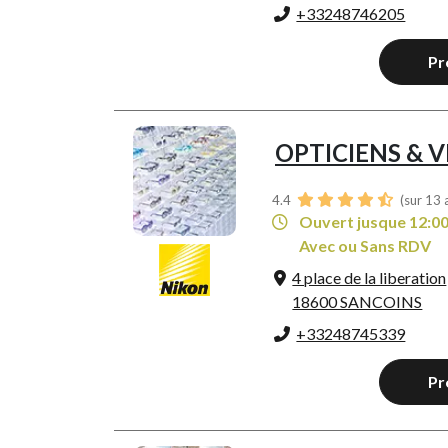
+33248746205
Pr
OPTICIENS & 
4.4
(sur 13 
Ouvert jusque 12:0
Avec ou Sans RDV
4 place de la liberation
18600 SANCOINS
+33248745339
Pr