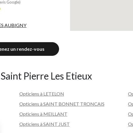
avis Google)
0
LES AUBIGNY
enez un rendez-vous
 Saint Pierre Les Etieux
Opticiens à LETELON
Op
Opticiens à SAINT BONNET TRONCAIS
Op
Opticiens à MEILLANT
Op
Opticiens à SAINT JUST
O