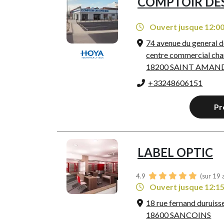
COMPTOIR DES
Ouvert jusque 12:0
74 avenue du general d
centre commercial ch
18200 SAINT AMA
+33248606151
Pr
LABEL OPTIC
4.9
(sur 19 
Ouvert jusque 12:1
18 rue fernand duruiss
18600 SANCOINS