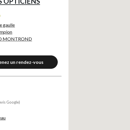
 OPTICIENS
0
e gaulle
ampion
ND MONTROND
enez un rendez-vous
avis Google)
5
eau