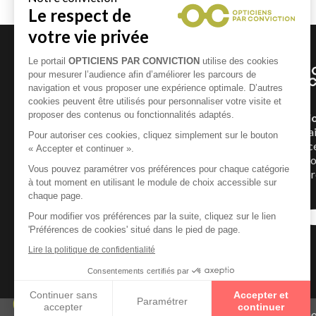
Un Opticien Par Convicti
géographiquement et humai
répartis dans toute la France
Conviction pour mettre à vot
expertise et vous offrir la p
possible.
En savoir +
Mentio