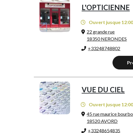
L'OPTICIENNE
Ouvert jusque 12:0
22 grande rue
18350 NERONDES
+33248748802
Pr
VUE DU CIEL
Ouvert jusque 12:0
45 rue maurice bourb
18520 AVORD
+33248654835