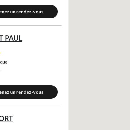
enez un rendez-vous
T PAUL
0
ique
N
enez un rendez-vous
PORT