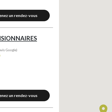
enez un rendez-vous
VISIONNAIRES
avis Google)
0
enez un rendez-vous