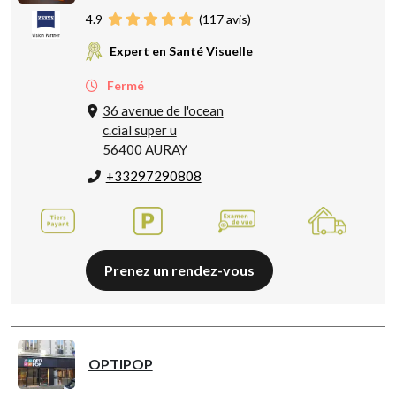
4.9
(
117
avis)
Expert en Santé Visuelle
Fermé
36 avenue de l'ocean
c.cial super u
56400 AURAY
+33297290808
Prenez un rendez-vous
OPTIPOP