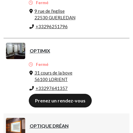
Fermé
9 rue de l'eglise
22530 GUERLEDAN
+33296251796
OPTIMIX
Fermé
31 cours de la bove
56100 LORIENT
+33297641357
Prenez un rendez-vous
OPTIQUE DRÉAN