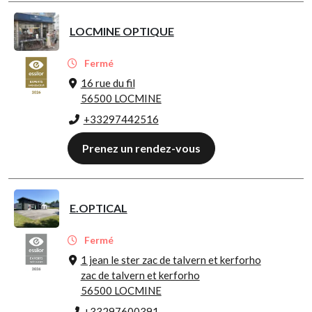
LOCMINE OPTIQUE
Fermé
16 rue du fil
56500 LOCMINE
+33297442516
Prenez un rendez-vous
E.OPTICAL
Fermé
1 jean le ster zac de talvern et kerforho
zac de talvern et kerforho
56500 LOCMINE
+33297600391