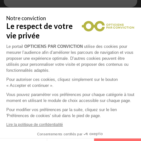
Notre conviction
Le respect de votre
Vous êtes un professionnel de la vue et
vous souhaitez nous rejoindre ?
vie privée
Contactez Alliance Optic, la centrale d’achats et
d’accompagnement des opticiens indépendants
Le portail
OPTICIENS PAR CONVICTION
utilise des cookies pour
mesurer l’audience afin d’améliorer les parcours de navigation et vous
proposer une expérience optimale. D’autres cookies peuvent être
utilisés pour personnaliser votre visite et proposer des contenus ou
fonctionnalités adaptés.
Mentions légales
Pour autoriser ces cookies, cliquez simplement sur le bouton
« Accepter et continuer ».
CGU
Vous pouvez paramétrer vos préférences pour chaque catégorie à tout
moment en utilisant le module de choix accessible sur chaque page.
Politique de confidentialité
Pour modifier vos préférences par la suite, cliquez sur le lien
'Préférences de cookies' situé dans le pied de page.
Contacts
Lire la politique de confidentialité
Consentements certifiés par
2026 © Opticiens Par Conviction. Tous droits