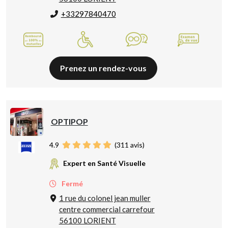
+33297840470
Prenez un rendez-vous
OPTIPOP
4.9
(
311
avis)
Expert en Santé Visuelle
Fermé
1 rue du colonel jean muller
centre commercial carrefour
56100 LORIENT