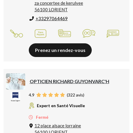
za concertee de kerulvee
56100 LORIENT
+33297064469
Prenez un rendez-vous
OPTICIEN RICHARD GUYONVARC'H
4.9
(
322
avis)
Expert en Santé Visuelle
Fermé
12 place alsace lorraine
56100 LORIENT