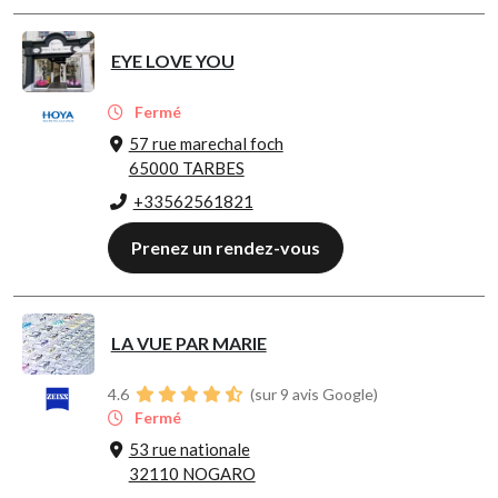
EYE LOVE YOU
Fermé
57 rue marechal foch
65000 TARBES
+33562561821
Prenez un rendez-vous
LA VUE PAR MARIE
4.6
(sur 9 avis Google)
Fermé
53 rue nationale
32110 NOGARO