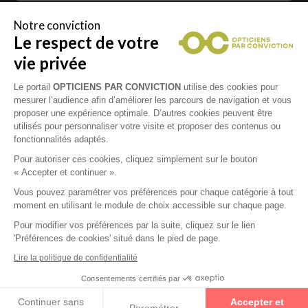
Notre conviction
Le respect de votre
Vous êtes un professionnel de la vue et
vous souhaitez nous rejoindre ?
vie privée
Contactez Alliance Optic, la centrale d’achats et
d’accompagnement des opticiens indépendants
Le portail
OPTICIENS PAR CONVICTION
utilise des cookies pour
mesurer l’audience afin d’améliorer les parcours de navigation et vous
proposer une expérience optimale. D’autres cookies peuvent être
utilisés pour personnaliser votre visite et proposer des contenus ou
fonctionnalités adaptés.
Mentions légales
Pour autoriser ces cookies, cliquez simplement sur le bouton
« Accepter et continuer ».
CGU
Vous pouvez paramétrer vos préférences pour chaque catégorie à tout
moment en utilisant le module de choix accessible sur chaque page.
Politique de confidentialité
Pour modifier vos préférences par la suite, cliquez sur le lien
'Préférences de cookies' situé dans le pied de page.
Contacts
Lire la politique de confidentialité
Consentements certifiés par
2026 © Opticiens Par Conviction. Tous droits
Continuer sans
Accepter et
réservés
Paramétrer