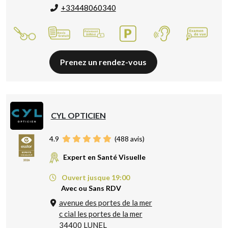
+33448060340
Prenez un rendez-vous
CYL OPTICIEN
4.9
(
488
avis)
Expert en Santé Visuelle
Ouvert jusque 19:00
Avec ou Sans RDV
avenue des portes de la mer
c cial les portes de la mer
34400 LUNEL