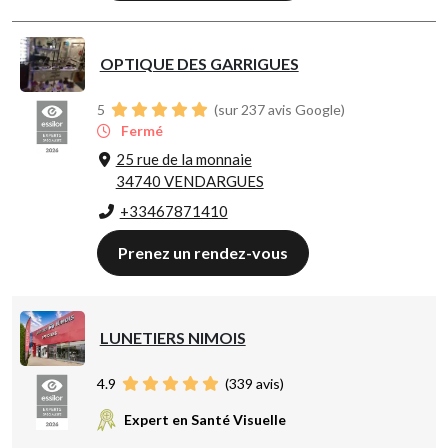
OPTIQUE DES GARRIGUES
5
(sur 237 avis Google)
Fermé
25 rue de la monnaie
34740 VENDARGUES
+33467871410
Prenez un rendez-vous
LUNETIERS NIMOIS
4.9
(
339
avis)
Expert en Santé Visuelle