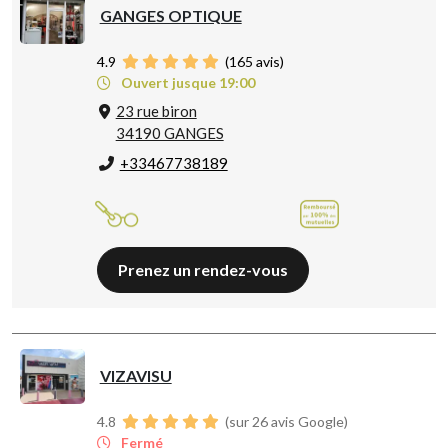
GANGES OPTIQUE
4.9
(
165
avis)
Ouvert jusque 19:00
23 rue biron
34190 GANGES
+33467738189
Prenez un rendez-vous
VIZAVISU
4.8
(sur 26 avis Google)
Fermé