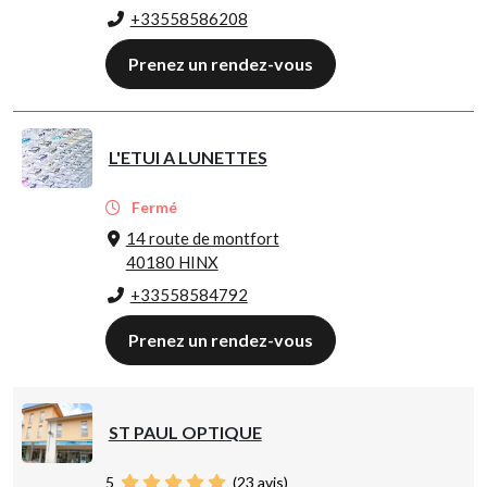
+33558586208
Prenez un rendez-vous
L'ETUI A LUNETTES
Fermé
14 route de montfort
40180 HINX
+33558584792
Prenez un rendez-vous
ST PAUL OPTIQUE
5
(
23
avis)