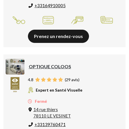
+33164910005
Prenez un rendez-vous
OPTIQUE COLOOS
4.8
(
29
avis)
Expert en Santé Visuelle
Fermé
14 rue thiers
78110 LE VESINET
+33139760471