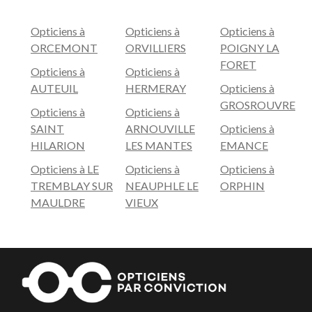
Opticiens à
Opticiens à
Opticiens à
ORCEMONT
ORVILLIERS
POIGNY LA
FORET
Opticiens à
Opticiens à
AUTEUIL
HERMERAY
Opticiens à
GROSROUVRE
Opticiens à
Opticiens à
SAINT
ARNOUVILLE
Opticiens à
HILARION
LES MANTES
EMANCE
Opticiens à LE
Opticiens à
Opticiens à
TREMBLAY SUR
NEAUPHLE LE
ORPHIN
MAULDRE
VIEUX