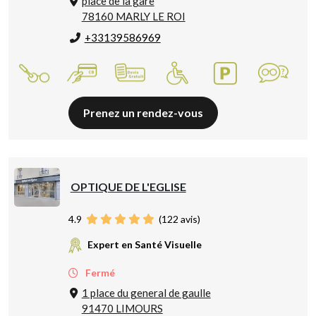
place de la gare
78160 MARLY LE ROI
+33139586969
Prenez un rendez-vous
OPTIQUE DE L'EGLISE
4.9
(
122
avis)
Expert en Santé Visuelle
Fermé
1 place du general de gaulle
91470 LIMOURS