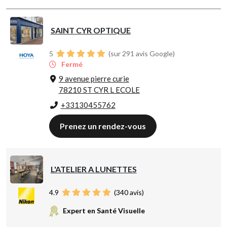
SAINT CYR OPTIQUE
5
(sur 291 avis Google)
Fermé
9 avenue pierre curie
78210 ST CYR L ECOLE
+33130455762
Prenez un rendez-vous
L'ATELIER A LUNETTES
4.9
(
340
avis)
Expert en Santé Visuelle