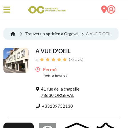
Trouver un opticien à Orgeval
A VUE D'OEIL
A VUE D'OEIL
5
(72 avis)
Fermé
(Voir les horaires )
41 rue de la chapelle
78630 ORGEVAL
+33139752130