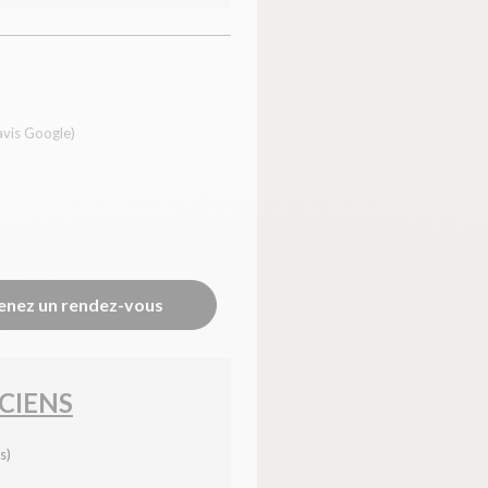
avis Google)
enez un rendez-vous
CIENS
s)