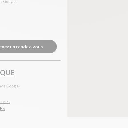
is Google)
enez un rendez-vous
IQUE
avis Google)
jaures
URS