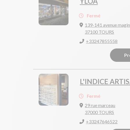
YLOA
Fermé
139-141 avenue magin
37100 TOURS
+33247855558
Pr
L'INDICE ARTI
Fermé
29 rue marceau
37000 TOURS
+33247646522