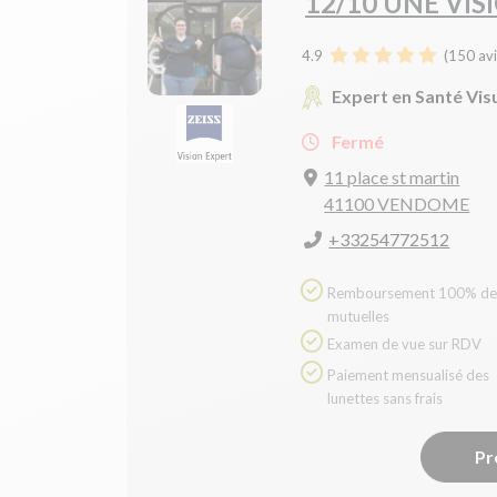
12/10 UNE VIS
4.9
(
150
avi
Expert en Santé Vis
Fermé
11 place st martin
41100 VENDOME
+33254772512
Remboursement 100% des
mutuelles
Examen de vue sur RDV
Paiement mensualisé des
lunettes sans frais
Pr