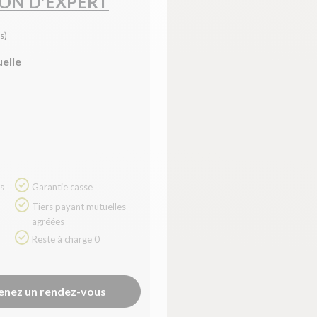
ION D'EXPERT
s)
uelle
Garantie casse
Tiers payant mutuelles
agréées
Reste à charge 0
enez un rendez-vous