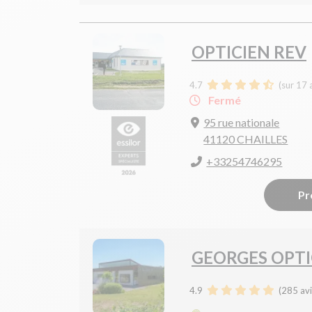
OPTICIEN REV
4.7
(sur 17 
Fermé
95 rue nationale
41120 CHAILLES
+33254746295
Pr
GEORGES OPTI
4.9
(
285
avi