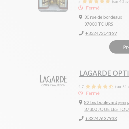
5
(sur 40 av
Fermé
30 rue de bordeaux
37000 TOURS
+33247204169
Pr
LAGARDE OPT
4.7
(sur 61 
Fermé
82 bis boulevard jean 
37300 JOUE LES TO
+33247637933