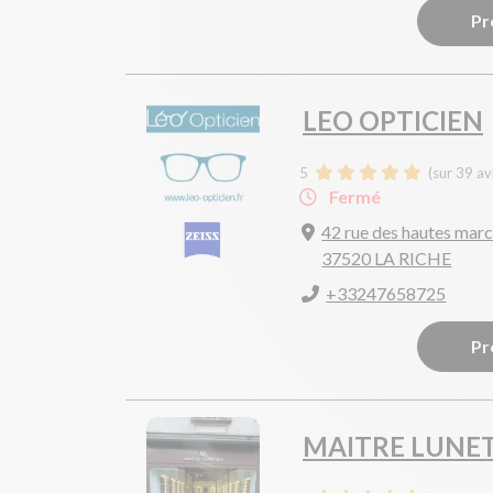
Pr
LEO OPTICIEN
5
(sur 39 av
Fermé
42 rue des hautes mar
37520 LA RICHE
+33247658725
Pr
MAITRE LUNET