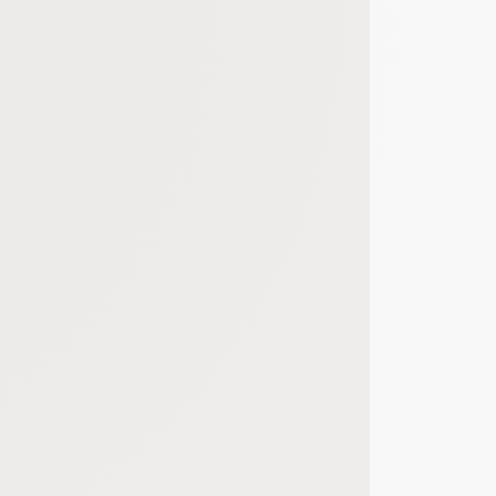
bout de code que nous fourni Facebook nous permet de poursuivre nos échanges
 d'un site web en enregistrant les actions qu'ils effectuent, afin de détecter le
e web, telles que le nombre de visites, le temps moyen passé sur le site web et 
es indicateurs comme l’affluence, les produits les plus consultés, ou encore la