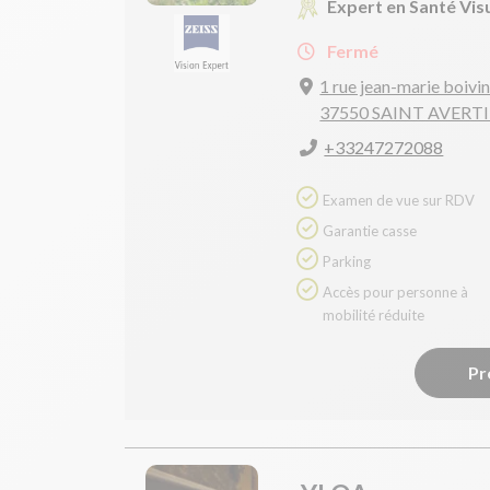
Expert en Santé Vis
Fermé
1 rue jean-marie boivi
37550 SAINT AVERT
+33247272088
Examen de vue sur RDV
Garantie casse
Parking
Accès pour personne à
mobilité réduite
Pr