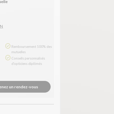
uelle
n
IN
Remboursement 100% des
mutuelles
Conseils personnalisés
d'opticiens diplômés
enez un rendez-vous