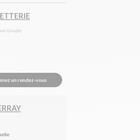
NETTERIE
avis Google)
enez un rendez-vous
ERRAY
uelle