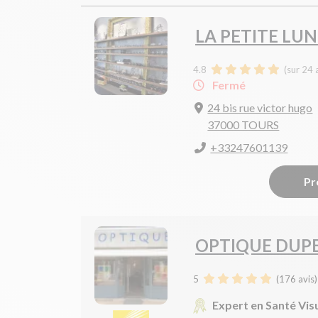
LA PETITE LU
4.8
(sur 24 
Fermé
24 bis rue victor hugo
37000 TOURS
+33247601139
Pr
OPTIQUE DUP
5
(
176
avis)
Expert en Santé Vis