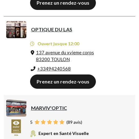
Prenez un rendez-vous
OPTIQUE DU LAS
Ouvert jusque 12:00
137 avenue du xvieme corps
83200 TOULON
+33494240568
Prenez un rendez-vous
MARVIV'OPTIC
5
(
89
avis)
Expert en Santé Visuelle