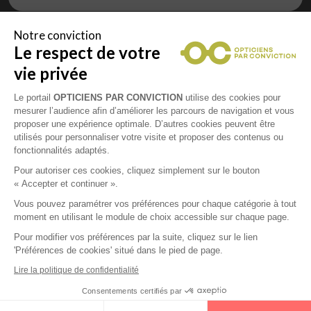
Notre conviction
Le respect de votre
Vous êtes un professionnel de la vue et
vous souhaitez nous rejoindre ?
vie privée
Contactez Alliance Optic, la centrale d’achats et
d’accompagnement des opticiens indépendants
Le portail
OPTICIENS PAR CONVICTION
utilise des cookies pour
mesurer l’audience afin d’améliorer les parcours de navigation et vous
proposer une expérience optimale. D’autres cookies peuvent être
utilisés pour personnaliser votre visite et proposer des contenus ou
fonctionnalités adaptés.
Mentions légales
Pour autoriser ces cookies, cliquez simplement sur le bouton
« Accepter et continuer ».
CGU
Vous pouvez paramétrer vos préférences pour chaque catégorie à tout
moment en utilisant le module de choix accessible sur chaque page.
Politique de confidentialité
Pour modifier vos préférences par la suite, cliquez sur le lien
'Préférences de cookies' situé dans le pied de page.
Contacts
Lire la politique de confidentialité
Consentements certifiés par
2026 © Opticiens Par Conviction. Tous droits