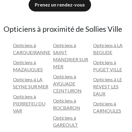
Prenez un rendez-vous
Opticiens à proximité de Sollies Ville
Opticiens à
Opticiens à
Opticiens à LA
CARQUEIRANNE
SAINT
BEGUDE
MANDRIER SUR
Opticiens à
Opticiens à
MER
MAZAUGUES
PUGET VILLE
Opticiens à
Opticiens à LA
Opticiens à LE
AYGUADE
SEYNE SUR MER
REVEST LES
CEINTURON
EAUX
Opticiens à
Opticiens à
PIERREFEU DU
Opticiens à
ROCBARON
VAR
CARNOULES
Opticiens à
GAREOULT