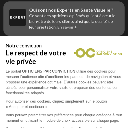
Qui sont nos Experts en Santé Visuelle ?
Ce sont des opticiens diplômés qui ont à cœur le
bien-être de leurs clients ainsi que la qualité de
leur prestation.
En savoir +
Notre conviction
Le respect de votre
Vous êtes un professionnel de la vue et
vous souhaitez nous rejoindre ?
vie privée
Contactez Alliance Optic, la centrale d’achats et
d’accompagnement des opticiens indépendants
Le portail
OPTICIENS PAR CONVICTION
utilise des cookies pour
mesurer l’audience afin d’améliorer les parcours de navigation et vous
proposer une expérience optimale. D’autres cookies peuvent être
utilisés pour personnaliser votre visite et proposer des contenus ou
fonctionnalités adaptés.
Mentions légales
Pour autoriser ces cookies, cliquez simplement sur le bouton
« Accepter et continuer ».
CGU
Vous pouvez paramétrer vos préférences pour chaque catégorie à tout
moment en utilisant le module de choix accessible sur chaque page.
Politique de confidentialité