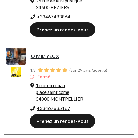
25 rue de la republique
34500 BEZIERS
+33467493864
Prenez un rendez-vous
Ô MIL' YEUX
4.8
(sur 29 avis Google)
Fermé
1 rue en rouan
place saint come
34000 MONTPELLIER
+33467635167
Prenez un rendez-vous