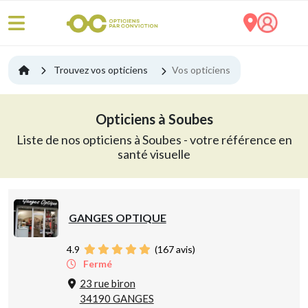
Trouvez vos opticiens
Vos opticiens
Opticiens à Soubes
Liste de nos opticiens à Soubes - votre référence en
santé visuelle
GANGES OPTIQUE
4.9
(
167
avis)
Fermé
23 rue biron
34190 GANGES