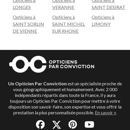
Opticiens à
Opticiens à
Opticiens à
LONGES
VERANNE
SAINT DESIRAT
Opticiens à
Opticiens à
Opticiens à
SAINT SORLIN
SAINT MICHEL
LIMONY
DE VIENNE
SUR RHONE
Un Opticien Par Conviction
est un spécialiste proche de
vous géographiquement et humainement. Avec 2 000
indépendants répartis dans toute la France, il y aura
toujours un Opticien Par Conviction pour mettre à votre
disposition son savoir-faire, son expertise et vous offrir la
prestation la plus personnalisée possible.
En savoir +