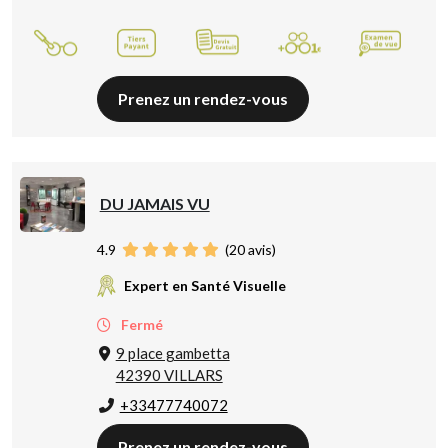
Prenez un rendez-vous
DU JAMAIS VU
4.9
(
20
avis)
Expert en Santé Visuelle
Fermé
9 place gambetta
42390 VILLARS
+33477740072
Prenez un rendez-vous