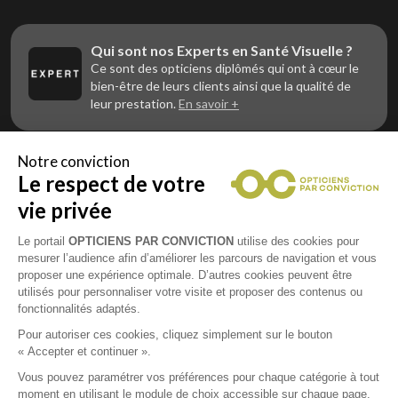
Qui sont nos Experts en Santé Visuelle ?
Ce sont des opticiens diplômés qui ont à cœur le
bien-être de leurs clients ainsi que la qualité de
leur prestation.
En savoir +
Notre conviction
Le respect de votre
Vous êtes un professionnel de la vue et
vous souhaitez nous rejoindre ?
vie privée
Contactez Alliance Optic, la centrale d’achats et
d’accompagnement des opticiens indépendants
Le portail
OPTICIENS PAR CONVICTION
utilise des cookies pour
mesurer l’audience afin d’améliorer les parcours de navigation et vous
proposer une expérience optimale. D’autres cookies peuvent être
utilisés pour personnaliser votre visite et proposer des contenus ou
fonctionnalités adaptés.
Mentions légales
Pour autoriser ces cookies, cliquez simplement sur le bouton
« Accepter et continuer ».
CGU
Vous pouvez paramétrer vos préférences pour chaque catégorie à tout
moment en utilisant le module de choix accessible sur chaque page.