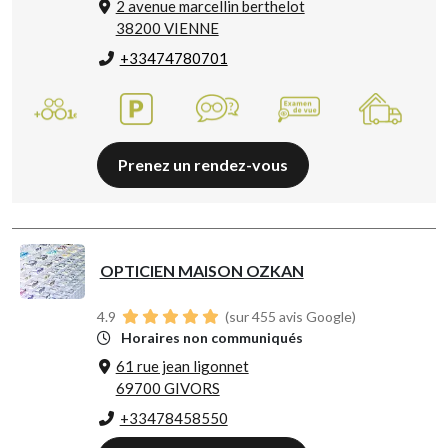
2 avenue marcellin berthelot
38200 VIENNE
+33474780701
Prenez un rendez-vous
OPTICIEN MAISON OZKAN
4.9
(sur 455 avis Google)
Horaires non communiqués
61 rue jean ligonnet
69700 GIVORS
+33478458550