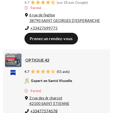
4.7
(sur 18 avis Google)
Fermé
6 rue de l'eglise
38790 SAINT GEORGES D'ESPERANCHE
+33427699775
Prenez un rendez-vous
OPTIQUE 42
4.7
(
51
avis)
Expert en Santé Visuelle
Fermé
2 rue des dr charcot
42100 SAINT ETIENNE
+33477574578