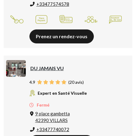
+33477574578
Prenez un rendez-vous
DU JAMAIS VU
4.9
(
20
avis)
Expert en Santé Visuelle
Fermé
9 place gambetta
42390 VILLARS
+33477740072