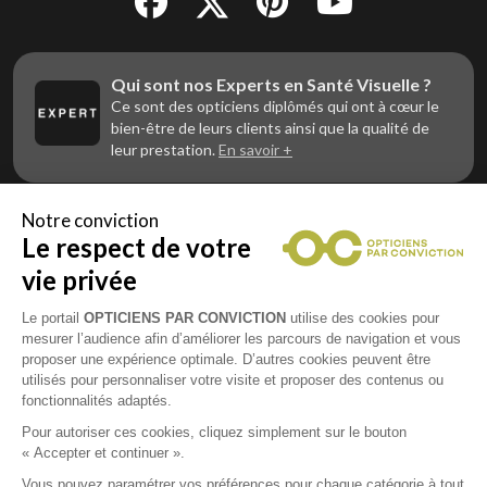
Qui sont nos Experts en Santé Visuelle ?
Ce sont des opticiens diplômés qui ont à cœur le
bien-être de leurs clients ainsi que la qualité de
leur prestation.
En savoir +
Notre conviction
Le respect de votre
Vous êtes un professionnel de la vue et
vous souhaitez nous rejoindre ?
vie privée
Contactez Alliance Optic, la centrale d’achats et
d’accompagnement des opticiens indépendants
Le portail
OPTICIENS PAR CONVICTION
utilise des cookies pour
mesurer l’audience afin d’améliorer les parcours de navigation et vous
proposer une expérience optimale. D’autres cookies peuvent être
utilisés pour personnaliser votre visite et proposer des contenus ou
fonctionnalités adaptés.
Mentions légales
Pour autoriser ces cookies, cliquez simplement sur le bouton
« Accepter et continuer ».
CGU
Vous pouvez paramétrer vos préférences pour chaque catégorie à tout