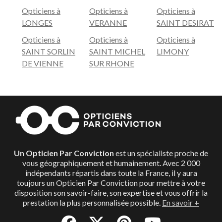
Opticiens à
Opticiens à
Opticiens à
LONGES
VERANNE
SAINT DESIRAT
Opticiens à
Opticiens à
Opticiens à
SAINT SORLIN
SAINT MICHEL
LIMONY
DE VIENNE
SUR RHONE
Un Opticien Par Conviction
est un spécialiste proche de
vous géographiquement et humainement. Avec 2 000
indépendants répartis dans toute la France, il y aura
toujours un Opticien Par Conviction pour mettre à votre
disposition son savoir-faire, son expertise et vous offrir la
prestation la plus personnalisée possible.
En savoir +