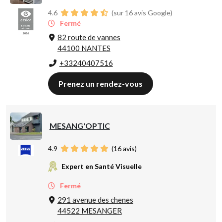
4.6
(sur 16 avis Google)
Fermé
82 route de vannes
44100 NANTES
+33240407516
Prenez un rendez-vous
MESANG'OPTIC
4.9
(
16
avis)
Expert en Santé Visuelle
Fermé
291 avenue des chenes
44522 MESANGER