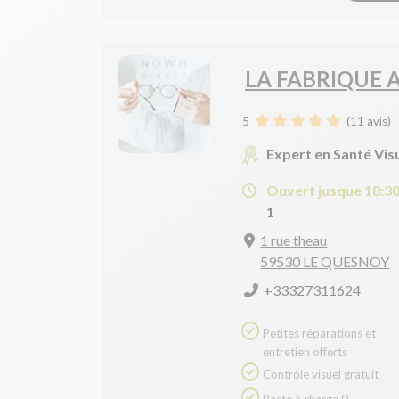
LA FABRIQUE 
5
(
11
avis)
Expert en Santé Vis
Ouvert jusque 18:3
1
1 rue theau
59530 LE QUESNOY
+33327311624
Petites réparations et
entretien offerts
Contrôle visuel gratuit