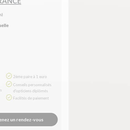
FRANCE
s)
uelle
2ème paire à 1 euro
Conseils personnalisés
d'opticiens diplômés
Facilités de paiement
enez un rendez-vous