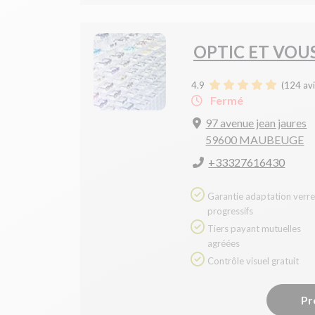
OPTIC ET VOU
4.9
(
124
avi
Fermé
97 avenue jean jaures
59600 MAUBEUGE
+33327616430
Garantie adaptation verres
progressifs
Tiers payant mutuelles
agréées
Contrôle visuel gratuit
Pr