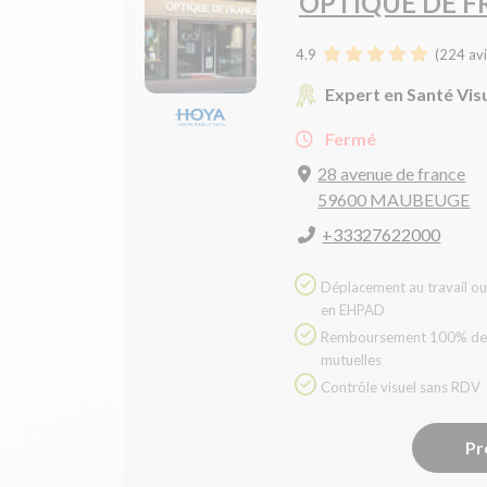
OPTIQUE DE 
4.9
(
224
avi
Expert en Santé Vis
Fermé
28 avenue de france
59600 MAUBEUGE
+33327622000
Déplacement au travail ou
en EHPAD
Remboursement 100% des
mutuelles
Contrôle visuel sans RDV
Pr