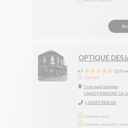
Reste à charge 0
Pr
OPTIQUE DESJ
4.9
(
219
avi
Fermé
1 rue paul doumer
59680 FERRIERE LA
+33327393218
Garantie casse
Garantie adaptation verres