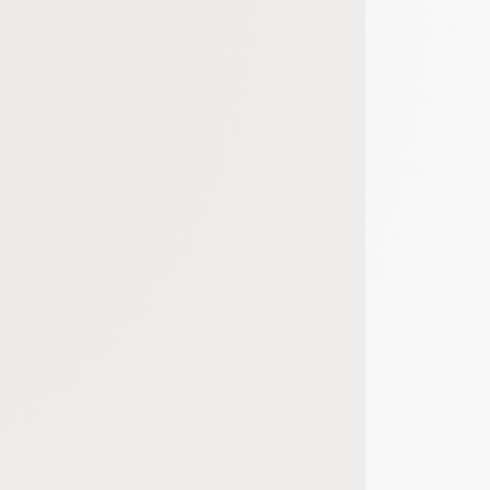
bout de code que nous fourni Facebook nous permet de poursuivre nos échanges
 d'un site web en enregistrant les actions qu'ils effectuent, afin de détecter le
e web, telles que le nombre de visites, le temps moyen passé sur le site web et 
es indicateurs comme l’affluence, les produits les plus consultés, ou encore la