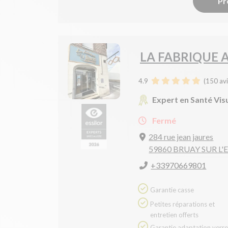
Pr
LA FABRIQUE 
4.9
(
150
avi
Expert en Santé Vis
Fermé
284 rue jean jaures
59860 BRUAY SUR L
+33970669801
Garantie casse
Petites réparations et
entretien offerts
Garantie adaptation verres