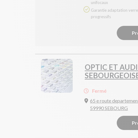
unifocaux
Garantie adaptation verres
progressifs
Pr
OPTIC ET AUD
SEBOURGEOIS
Fermé
65 e route departemen
59990 SEBOURG
Pr