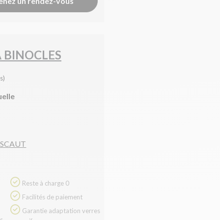
enez un rendez-vous
A BINOCLES
s)
uelle
'ESCAUT
Reste à charge 0
Facilités de paiement
Garantie adaptation verres