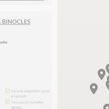
A BINOCLES
uelle
0
Garantie adaptation verres
progressifs
Tiers payant mutuelles
agréées