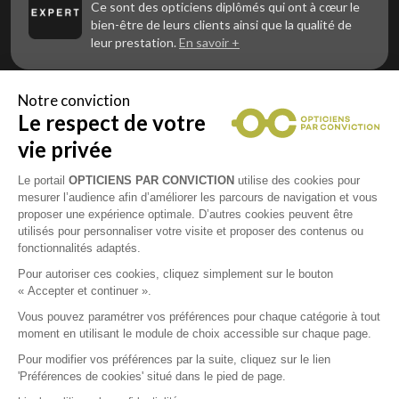
Ce sont des opticiens diplômés qui ont à cœur le
bien-être de leurs clients ainsi que la qualité de
leur prestation.
En savoir +
Notre conviction
Le respect de votre
Vous êtes un professionnel de la vue et
vous souhaitez nous rejoindre ?
vie privée
Contactez Alliance Optic, la centrale d’achats et
d’accompagnement des opticiens indépendants
Le portail
OPTICIENS PAR CONVICTION
utilise des cookies pour
mesurer l’audience afin d’améliorer les parcours de navigation et vous
proposer une expérience optimale. D’autres cookies peuvent être
utilisés pour personnaliser votre visite et proposer des contenus ou
fonctionnalités adaptés.
Mentions légales
Pour autoriser ces cookies, cliquez simplement sur le bouton
« Accepter et continuer ».
CGU
Vous pouvez paramétrer vos préférences pour chaque catégorie à tout
moment en utilisant le module de choix accessible sur chaque page.
Politique de confidentialité
Pour modifier vos préférences par la suite, cliquez sur le lien
'Préférences de cookies' situé dans le pied de page.
Contacts