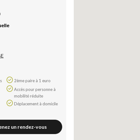
)
uelle
GE
2ème paire à 1 euro
Accès pour personne à
mobilité réduite
Déplacement à domicile
Axeptio consent
enez un rendez-vous