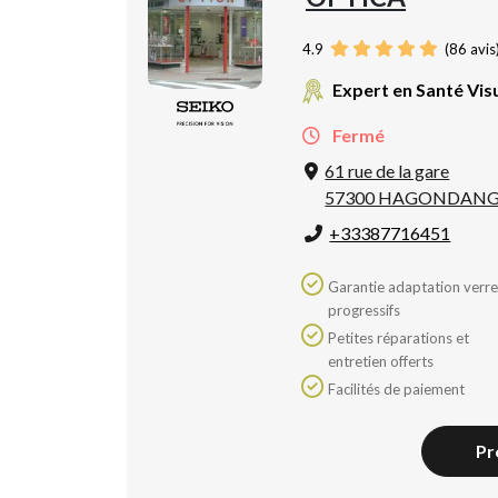
4.9
(
86
avis
Expert en Santé Vis
Fermé
61 rue de la gare
57300 HAGONDAN
+33387716451
Garantie adaptation verres
progressifs
Petites réparations et
entretien offerts
Facilités de paiement
Pr