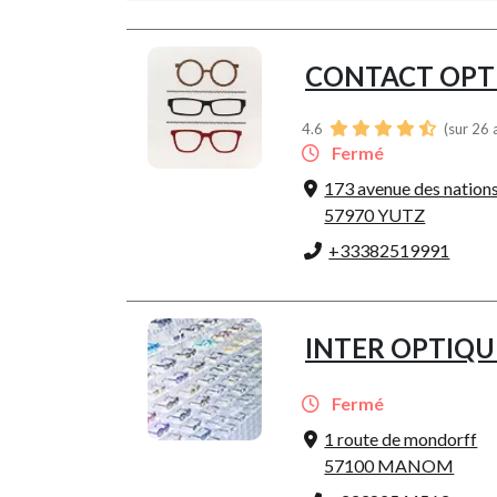
CONTACT OPT
4.6
(sur 26 
Fermé
173 avenue des nation
57970 YUTZ
+33382519991
INTER OPTIQU
Fermé
1 route de mondorff
57100 MANOM