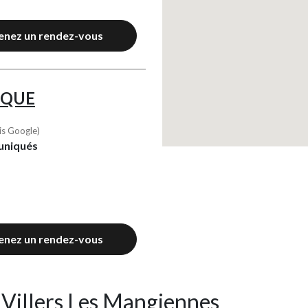
enez un rendez-vous
IQUE
is Google)
uniqués
enez un rendez-vous
 Villers Les Mangiennes