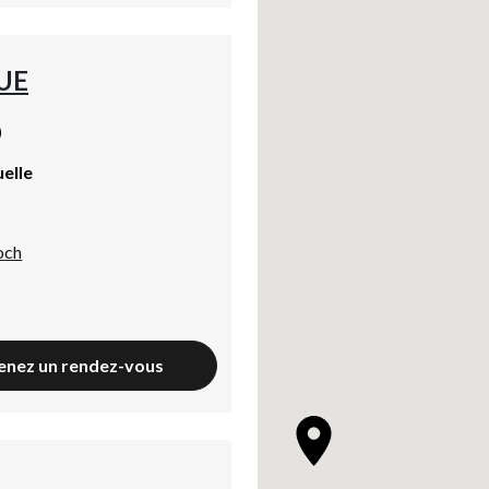
UE
)
uelle
och
enez un rendez-vous