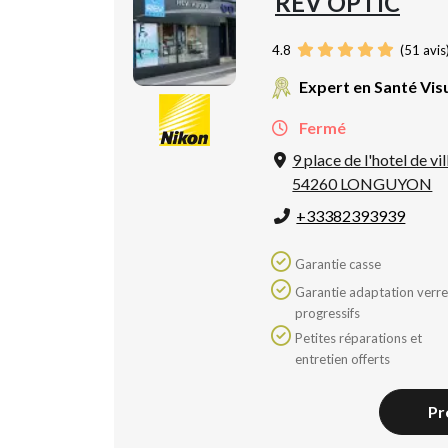
REV OPTIC
4.8
(
51
avis
Expert en Santé Vis
Fermé
9 place de l'hotel de vil
54260 LONGUYON
+33382393939
Garantie casse
Garantie adaptation verres
progressifs
Petites réparations et
entretien offerts
Pr