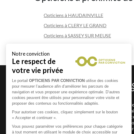
Opticiens à HAUDAINVILLE
Opticiens à CLERY LE GRAND
Opticiens à SASSEY SUR MEUSE
Opticiens à VAUDONCOURT
Un Opticien Par Convicti
géographiquement et humai
répartis dans toute la France
Conviction pour mettre à vot
expertise et vous offrir la p