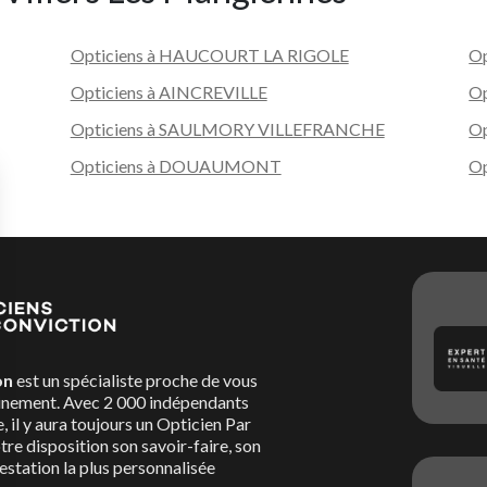
Opticiens à HAUCOURT LA RIGOLE
Op
Opticiens à AINCREVILLE
O
Opticiens à SAULMORY VILLEFRANCHE
Op
Opticiens à DOUAUMONT
O
on
est un spécialiste proche de vous
nement. Avec 2 000 indépendants
, il y aura toujours un Opticien Par
re disposition son savoir-faire, son
restation la plus personnalisée