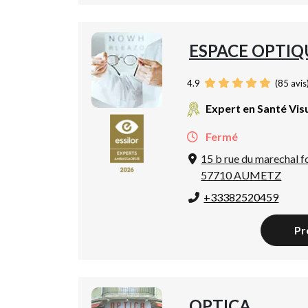
ESPACE OPTIQ
4.9
(
85
avis
Expert en Santé Vis
Fermé
15 b rue du marechal f
57710 AUMETZ
+33382520459
Pr
OPTICA