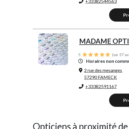
+33382544563
Pr
MADAME OPT
5
(sur 37 av
Horaires non comm
2 rue des mesanges
57290 FAMECK
+33382591167
Pr
Opticiens à proximité de