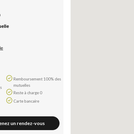
)
uelle
le
Remboursement 100% des
mutuelles
Reste à charge 0
Carte bancaire
enez un rendez-vous