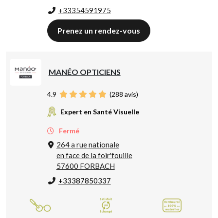
+33354591975
Prenez un rendez-vous
MANÉO OPTICIENS
4.9
(
288
avis)
Expert en Santé Visuelle
Fermé
264 a rue nationale
en face de la foir'fouille
57600 FORBACH
+33387850337