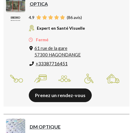
OPTICA
4.9
(
86
avis)
Expert en Santé Visuelle
Fermé
61 rue de la gare
57300 HAGONDANGE
+33387716451
Prenez un rendez-vous
DM OPTIQUE