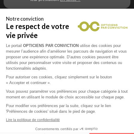
Notre conviction
Le respect de votre
Vous êtes un professionnel de la vue et
vous souhaitez nous rejoindre ?
vie privée
Contactez Alliance Optic, la centrale d’achats et
d’accompagnement des opticiens indépendants
Le portail
OPTICIENS PAR CONVICTION
utilise des cookies pour
mesurer l’audience afin d’améliorer les parcours de navigation et vous
proposer une expérience optimale. D’autres cookies peuvent être
utilisés pour personnaliser votre visite et proposer des contenus ou
fonctionnalités adaptés.
Mentions légales
Pour autoriser ces cookies, cliquez simplement sur le bouton
« Accepter et continuer ».
CGU
Vous pouvez paramétrer vos préférences pour chaque catégorie à tout
moment en utilisant le module de choix accessible sur chaque page.
Politique de confidentialité
Pour modifier vos préférences par la suite, cliquez sur le lien
'Préférences de cookies' situé dans le pied de page.
Contacts
Lire la politique de confidentialité
Consentements certifiés par
2026 © Opticiens Par Conviction. Tous droits