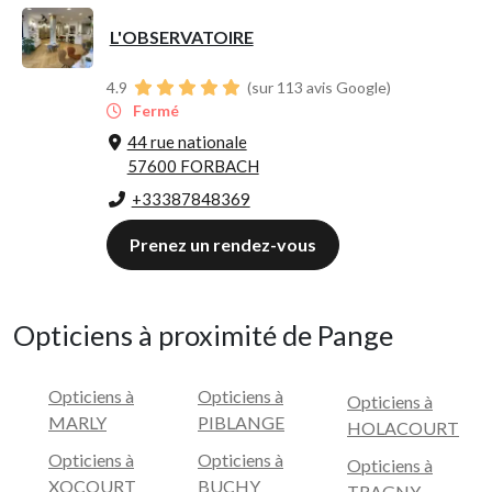
L'OBSERVATOIRE
4.9
(sur 113 avis Google)
Fermé
44 rue nationale
57600 FORBACH
+33387848369
Prenez un rendez-vous
Opticiens à proximité de Pange
Opticiens à
Opticiens à
Opticiens à
MARLY
PIBLANGE
HOLACOURT
Opticiens à
Opticiens à
Opticiens à
XOCOURT
BUCHY
TRAGNY