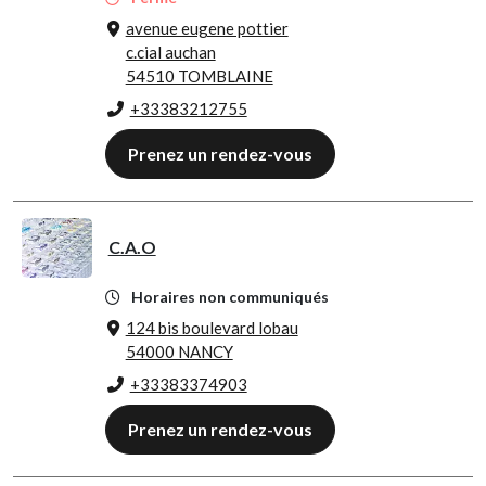
avenue eugene pottier
c.cial auchan
54510 TOMBLAINE
+33383212755
Prenez un rendez-vous
C.A.O
Horaires non communiqués
124 bis boulevard lobau
54000 NANCY
+33383374903
Prenez un rendez-vous