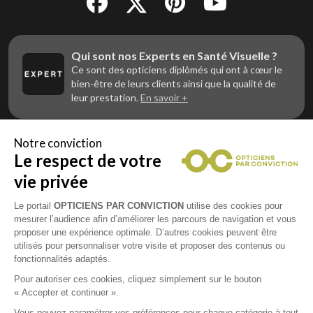
Qui sont nos Experts en Santé Visuelle ?
Ce sont des opticiens diplômés qui ont à cœur le
bien-être de leurs clients ainsi que la qualité de
leur prestation.
En savoir +
Notre conviction
Le respect de votre
Vous êtes un professionnel de la vue et
vous souhaitez nous rejoindre ?
vie privée
Contactez Alliance Optic, la centrale d’achats et
d’accompagnement des opticiens indépendants
Le portail
OPTICIENS PAR CONVICTION
utilise des cookies pour
mesurer l’audience afin d’améliorer les parcours de navigation et vous
proposer une expérience optimale. D’autres cookies peuvent être
utilisés pour personnaliser votre visite et proposer des contenus ou
fonctionnalités adaptés.
Mentions légales
Pour autoriser ces cookies, cliquez simplement sur le bouton
« Accepter et continuer ».
CGU
Vous pouvez paramétrer vos préférences pour chaque catégorie à tout