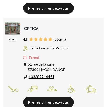
Prenez un rendez-vous
OPTICA
4.9
(
86
avis)
Expert en Santé Visuelle
Fermé
61 rue de la gare
57300 HAGONDANGE
+33387716451
Prenez un rendez-vous