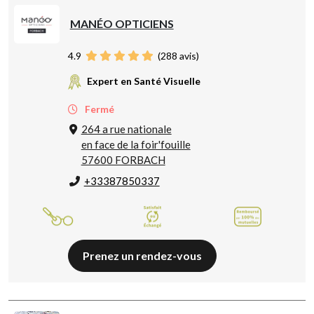
MANÉO OPTICIENS
4.9
(
288
avis)
Expert en Santé Visuelle
Fermé
264 a rue nationale
en face de la foir'fouille
57600 FORBACH
+33387850337
Prenez un rendez-vous