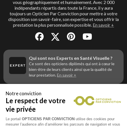
vous géographiquement et humainement. Avec 2 000
indépendants répartis dans toute la France, il y aura
toujours un Opticien Par Conviction pour mettre à votre
disposition son savoir-faire, son expertise et vous offrir la
prestation la plus personnalisée possible.
En savoir +
Qui sont nos Experts en Santé Visuelle ?
Ce sont des opticiens diplômés qui ont à cœur le
bien-être de leurs clients ainsi que la qualité de
leur prestation.
En savoir +
Notre conviction
Le respect de votre
Vous êtes un professionnel de la vue et
vous souhaitez nous rejoindre ?
vie privée
Contactez Alliance Optic, la centrale d’achats et
d’accompagnement des opticiens indépendants
Le portail
OPTICIENS PAR CONVICTION
utilise des cookies pour
mesurer l’audience afin d’améliorer les parcours de navigation et vous