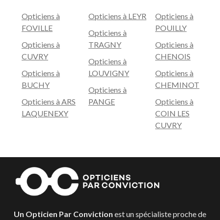
Opticiens à
Opticiens à LEYR
Opticiens à
FOVILLE
POUILLY
Opticiens à
Opticiens à
TRAGNY
Opticiens à
CUVRY
CHENOIS
Opticiens à
Opticiens à
LOUVIGNY
Opticiens à
BUCHY
CHEMINOT
Opticiens à
Opticiens à ARS
PANGE
Opticiens à
LAQUENEXY
COIN LES
CUVRY
Un Opticien Par Conviction
est un spécialiste proche de