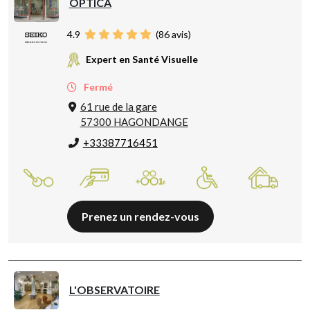
OPTICA
4.9
(
86
avis)
Expert en Santé Visuelle
Fermé
61 rue de la gare
57300 HAGONDANGE
+33387716451
Prenez un rendez-vous
L'OBSERVATOIRE