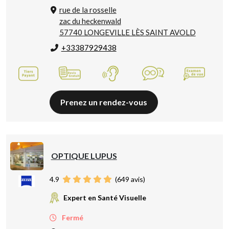
rue de la rosselle
zac du heckenwald
57740 LONGEVILLE LÈS SAINT AVOLD
+33387929438
Prenez un rendez-vous
OPTIQUE LUPUS
4.9
(
649
avis)
Expert en Santé Visuelle
Fermé