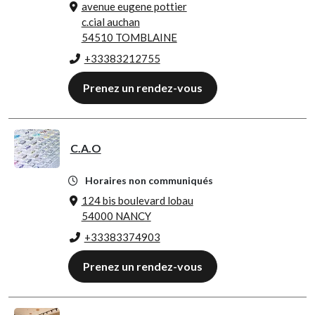
avenue eugene pottier
c.cial auchan
54510 TOMBLAINE
+33383212755
Prenez un rendez-vous
C.A.O
Horaires non communiqués
124 bis boulevard lobau
54000 NANCY
+33383374903
Prenez un rendez-vous