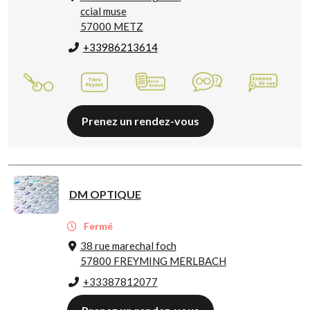
ccial muse
57000 METZ
+33986213614
Prenez un rendez-vous
DM OPTIQUE
Fermé
38 rue marechal foch
57800 FREYMING MERLBACH
+33387812077