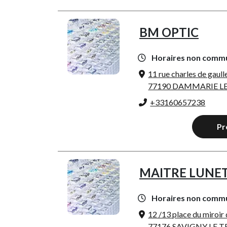
BM OPTIC
Horaires non comm
11 rue charles de gaull
77190 DAMMARIE LE
+33160657238
Pr
MAITRE LUNET
Horaires non comm
12 /13 place du miroir 
77176 SAVIGNY LE 