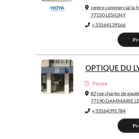
centre commercial la f
77150 LESIGNY
+33164139166
Pr
OPTIQUE DU L
Fermé
82 rue charles de gaull
77190 DAMMARIE LE
+33164391784
Pr