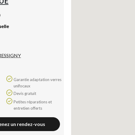
UE
)
uelle
RESSIGNY
Garantie adaptation verres
unifocaux
Devis gratuit
Petites réparations et
entretien offerts
enez un rendez-vous