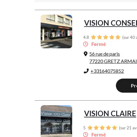
VISION CONSE
4.8
(sur 40 
Fermé
56 rue de paris
77220 GRETZ ARMAI
+33164075852
Pr
VISION CLAIRE
5
(sur 21 av
Fermé