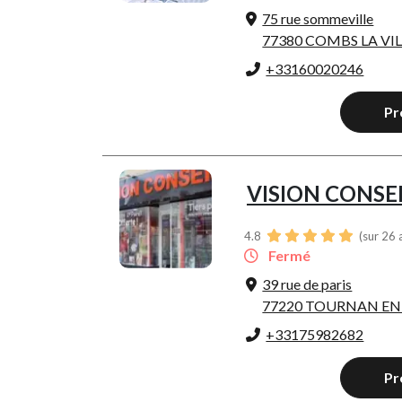
75 rue sommeville
77380 COMBS LA VI
+33160020246
Pr
VISION CONSE
4.8
(sur 26 
Fermé
39 rue de paris
77220 TOURNAN EN
+33175982682
Pr