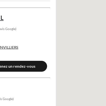
IL
avis Google)
NVILLIERS
enez un rendez-vous
is Google)