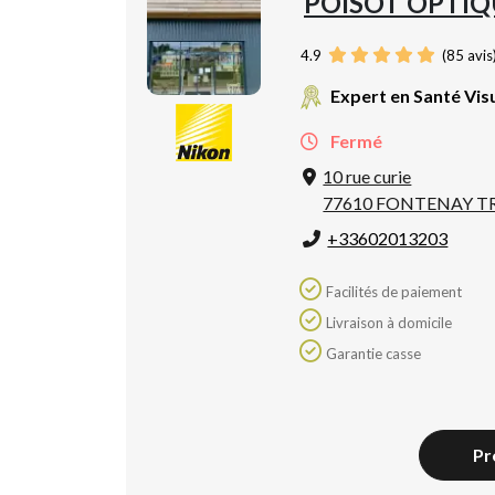
POISOT OPTIQ
4.9
(
85
avis
Expert en Santé Vis
Fermé
10 rue curie
77610 FONTENAY T
+33602013203
Facilités de paiement
Livraison à domicile
Garantie casse
Pr