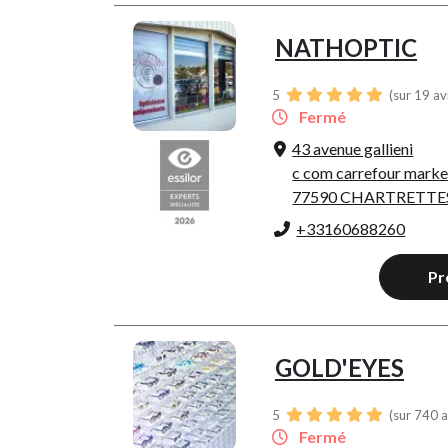
NATHOPTIC
5
(sur 19 av
Fermé
43 avenue gallieni
c com carrefour marke
77590 CHARTRETTE
+33160688260
Pr
GOLD'EYES
5
(sur 740 a
Fermé