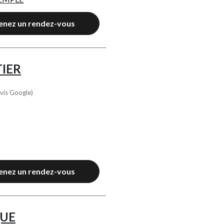
enez un rendez-vous
IER
vis Google)
enez un rendez-vous
QUE