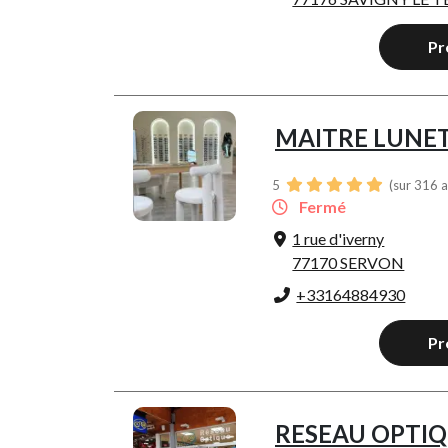
Pr
MAITRE LUNET
5
(sur 316 a
Fermé
1 rue d'iverny
77170 SERVON
+33164884930
Pr
RESEAU OPTI