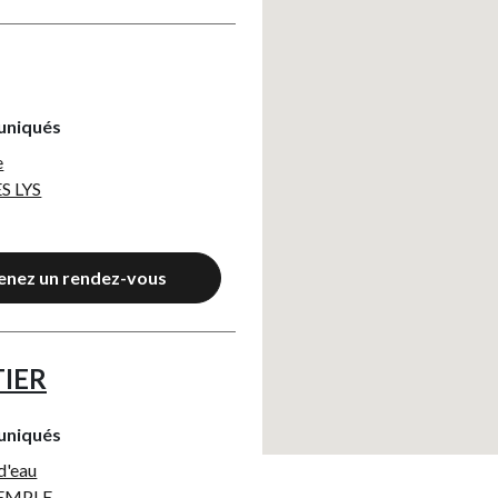
uniqués
e
S LYS
enez un rendez-vous
IER
uniqués
d'eau
TEMPLE