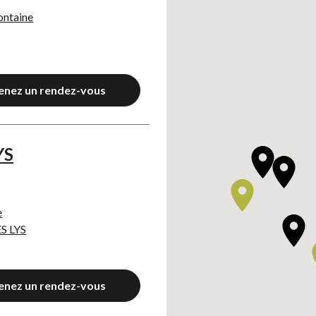
ontaine
enez un rendez-vous
YS
e
S LYS
enez un rendez-vous