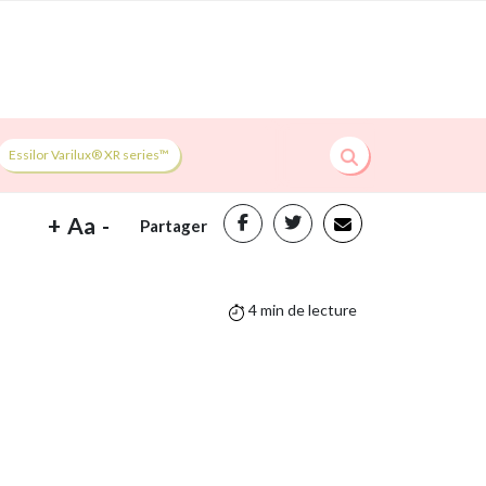
Essilor Varilux® XR series™
+
Aa
-
Partager
4 min de lecture