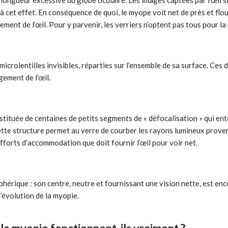
a longueur excessive du globe oculaire. Les images captées par l’œil s
 à cet effet. En conséquence de quoi, le myope voit net de près et flou
gement de l’œil. Pour y parvenir, les verriers n’optent pas tous pour 
icrolentilles invisibles, réparties sur l’ensemble de sa surface. Ces
ngement de l’œil.
Axeptio consent
nstituée de centaines de petits segments de « défocalisation » qui en
tte structure permet au verre de courber les rayons lumineux proven
 efforts d’accommodation que doit fournir l’œil pour voir net.
iphérique : son centre, neutre et fournissant une vision nette, est en
’évolution de la myopie.