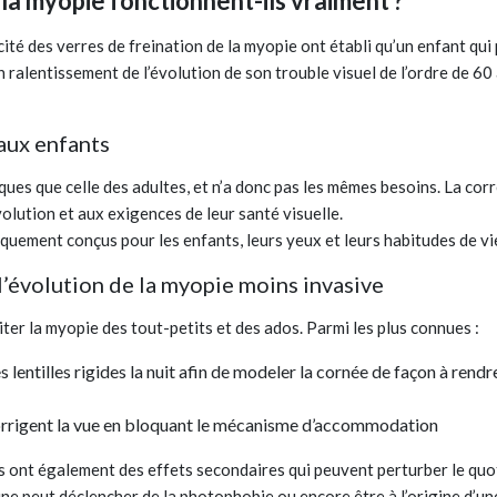
la myopie fonctionnent-ils vraiment ?
ité des verres de freination de la myopie ont établi qu’un enfant qui 
n ralentissement de l’évolution de son trouble visuel de l’ordre de 60
aux enfants
ques que celle des adultes, et n’a donc pas les mêmes besoins. La cor
volution et aux exigences de leur santé visuelle.
iquement conçus pour les enfants, leurs yeux et leurs habitudes de vi
’évolution de la myopie moins invasive
iter la myopie des tout-petits et des ados. Parmi les plus connues :
 lentilles rigides la nuit afin de modeler la cornée de façon à rendr
orrigent la vue en bloquant le mécanisme d’accommodation
les ont également des effets secondaires qui peuvent perturber le qu
pine peut déclencher de la photophobie ou encore être à l’origine d’u