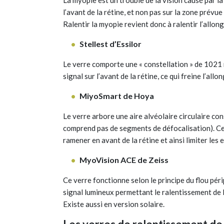
La myopie est un trouble de la vision causé par l
l’avant de la rétine, et non pas sur la zone prévue
Ralentir la myopie revient donc à ralentir l’allon
Stellest d’Essilor
Le verre comporte une « constellation » de 1021 m
signal sur l’avant de la rétine, ce qui freine l’allo
MiyoSmart de Hoya
Le verre arbore une aire alvéolaire circulaire co
comprend pas de segments de défocalisation). Ce
ramener en avant de la rétine et ainsi limiter les
MyoVision ACE de Zeiss
Ce verre fonctionne selon le principe du flou pér
signal lumineux permettant le ralentissement de l
Existe aussi en version solaire.