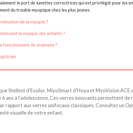
ement le port de lunettes correctrices qui est privilégié pour les en
ment du trouble myopique chez les plus jeunes.
freination de la myopie ?
ntissent la myopie des enfants ?
e fonctionnent-ils vraiment ?
'opticien
s que Stellest d’Essilor, MiyoSmart d’Hoya et MyoVision ACE d
de 6 ans à l'adolescence. Ces verres innovants permettent de 
ar rapport aux verres unifocaux classiques. Consultez un Opt
anté visuelle de votre enfant.