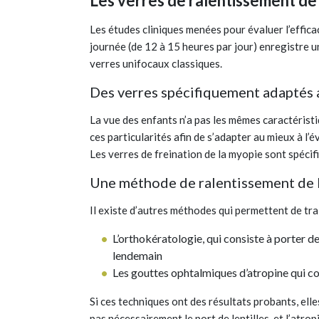
Les verres de ralentissement de 
Les études cliniques menées pour évaluer l’efficac
journée (de 12 à 15 heures par jour) enregistre u
verres unifocaux classiques.
Des verres spécifiquement adaptés 
La vue des enfants n’a pas les mêmes caractéristi
ces particularités afin de s’adapter au mieux à l’é
Les verres de freination de la myopie sont spécif
Une méthode de ralentissement de l
Il existe d’autres méthodes qui permettent de tra
L’orthokératologie, qui consiste à porter des
lendemain
Les gouttes ophtalmiques d’atropine qui c
Si ces techniques ont des résultats probants, el
pas nécessairement le port de lentilles, et l’atro