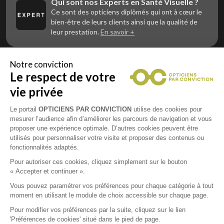
Qui sont nos Experts en Santé Visuelle ?
Ce sont des opticiens diplômés qui ont à cœur le
bien-être de leurs clients ainsi que la qualité de
leur prestation.
En savoir +
Notre conviction
Le respect de votre
Vous êtes un professionnel de la vue et
vous souhaitez nous rejoindre ?
vie privée
Contactez Alliance Optic, la centrale d’achats et
d’accompagnement des opticiens indépendants
Le portail
OPTICIENS PAR CONVICTION
utilise des cookies pour
mesurer l’audience afin d’améliorer les parcours de navigation et vous
proposer une expérience optimale. D’autres cookies peuvent être
utilisés pour personnaliser votre visite et proposer des contenus ou
fonctionnalités adaptés.
Mentions légales
Pour autoriser ces cookies, cliquez simplement sur le bouton
« Accepter et continuer ».
CGU
Vous pouvez paramétrer vos préférences pour chaque catégorie à tout
moment en utilisant le module de choix accessible sur chaque page.
Politique de confidentialité
Pour modifier vos préférences par la suite, cliquez sur le lien
'Préférences de cookies' situé dans le pied de page.