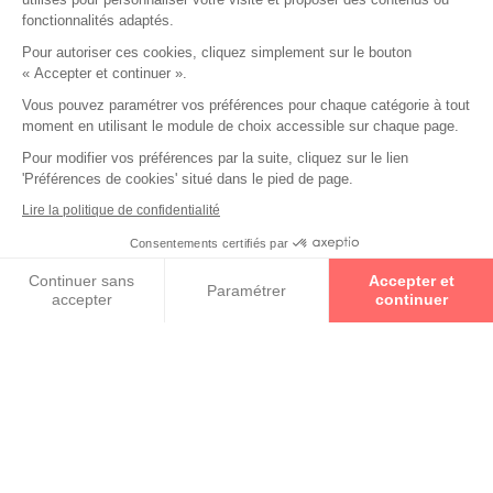
fonctionnalités adaptés.
Pour autoriser ces cookies, cliquez simplement sur le bouton
JULBO
« Accepter et continuer ».
Vous pouvez paramétrer vos préférences pour chaque catégorie à tout
JUST CAVALLI
moment en utilisant le module de choix accessible sur chaque page.
Pour modifier vos préférences par la suite, cliquez sur le lien
'Préférences de cookies' situé dans le pied de page.
KAPORAL
Lire la politique de confidentialité
Consentements certifiés par
Prenez un rendez-vous
+ de collections
Continuer sans
Accepter et
Paramétrer
accepter
continuer
Convictions
Axeptio consent
Plateforme de Gestion du Consentement : Personnalisez vos O
Notre plateforme vous permet d'adapter et de gérer vos paramètr
Le magasin Manéo Optique Audition Avignon est un lieu dédié
à l'acuité visuelle et à l'audition.
L’équipe de Nadège, Rayane, Pascale, Alexandre, et Chloé, vous
offre une écoute attentive et des conseils personnalisés, afin