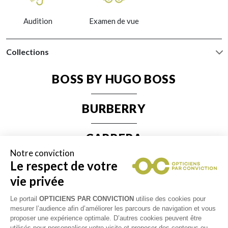
Audition
Examen de vue
Collections
BOSS BY HUGO BOSS
BURBERRY
CARRERA
Notre conviction
Le respect de votre
DOLCE & GABBANA
vie privée
EMPORIO ARMANI
Le portail
OPTICIENS PAR CONVICTION
utilise des cookies pour
mesurer l’audience afin d’améliorer les parcours de navigation et vous
proposer une expérience optimale. D’autres cookies peuvent être
HUGO BY HUGO BOSS
utilisés pour personnaliser votre visite et proposer des contenus ou