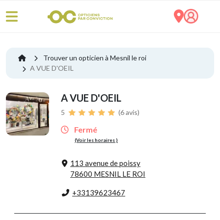
Trouver un opticien à Mesnil le roi
A VUE D'OEIL
A VUE D'OEIL
5
(6 avis)
Fermé
(Voir les horaires )
113 avenue de poissy
78600 MESNIL LE ROI
+33139623467