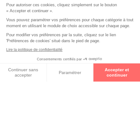
Pour autoriser ces cookies, cliquez simplement sur le bouton
« Accepter et continuer ».
Collections
Vous pouvez paramétrer vos préférences pour chaque catégorie à tout
moment en utilisant le module de choix accessible sur chaque page.
ADLIB
Pour modifier vos préférences par la suite, cliquez sur le lien
'Préférences de cookies' situé dans le pied de page.
CHARMANT
Lire la politique de confidentialité
Consentements certifiés par
Prenez un rendez-vous
ELLE
Continuer sans
Accepter et
Paramétrer
accepter
continuer
Axeptio consent
Plateforme de Gestion du Consentement : Personnalisez vos O
ETNIA BARCELONA
Notre plateforme vous permet d'adapter et de gérer vos paramètr
LACOSTE
MINIMA