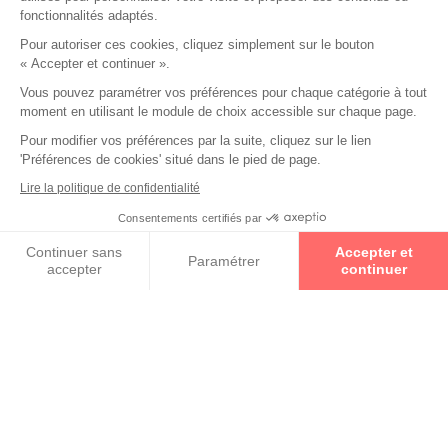
fonctionnalités adaptés.
Offres
Pour autoriser ces cookies, cliquez simplement sur le bouton
« Accepter et continuer ».
Notre offre du moment
Vous pouvez paramétrer vos préférences pour chaque catégorie à tout
moment en utilisant le module de choix accessible sur chaque page.
Pour modifier vos préférences par la suite, cliquez sur le lien
'Préférences de cookies' situé dans le pied de page.
Lire la politique de confidentialité
Consentements certifiés par
Prenez un rendez-vous
Continuer sans
Accepter et
Paramétrer
accepter
continuer
Axeptio consent
Plateforme de Gestion du Consentement : Personnalisez vos O
Notre plateforme vous permet d'adapter et de gérer vos paramètr