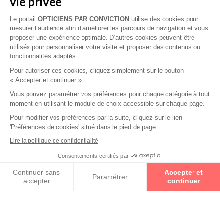
vie privée
Le portail
OPTICIENS PAR CONVICTION
utilise des cookies pour
Examen de vue
mesurer l’audience afin d’améliorer les parcours de navigation et vous
proposer une expérience optimale. D’autres cookies peuvent être
utilisés pour personnaliser votre visite et proposer des contenus ou
Collections
fonctionnalités adaptés.
Pour autoriser ces cookies, cliquez simplement sur le bouton
BANANA MOON
« Accepter et continuer ».
Vous pouvez paramétrer vos préférences pour chaque catégorie à tout
moment en utilisant le module de choix accessible sur chaque page.
CHRISTIAN LACROIX
Pour modifier vos préférences par la suite, cliquez sur le lien
'Préférences de cookies' situé dans le pied de page.
DILEM
Lire la politique de confidentialité
Consentements certifiés par
DISNEY PRINCESS
Prenez un rendez-vous
Continuer sans
Accepter et
Paramétrer
accepter
continuer
ETNIA BARCELONA
Axeptio consent
Plateforme de Gestion du Consentement : Personnalisez vos O
Notre plateforme vous permet d'adapter et de gérer vos paramètr