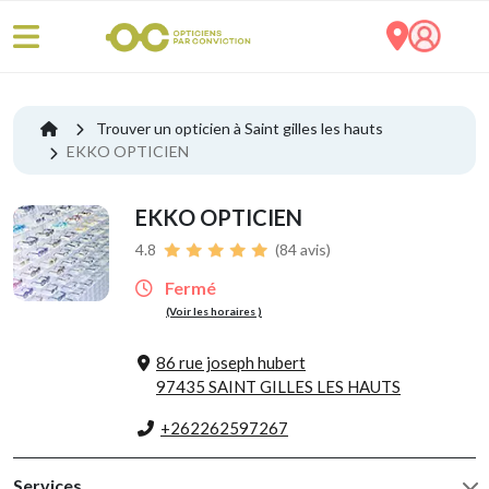
Trouver un opticien à Saint gilles les hauts
EKKO OPTICIEN
EKKO OPTICIEN
4.8
(84 avis)
Fermé
(Voir les horaires )
86 rue joseph hubert
97435 SAINT GILLES LES HAUTS
+262262597267
Services