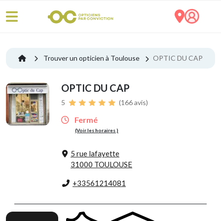
Trouver un opticien à Toulouse
OPTIC DU CAP
OPTIC DU CAP
5
(166 avis)
Fermé
(Voir les horaires )
5 rue lafayette
31000 TOULOUSE
+33561214081