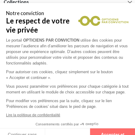
Collections
Notre conviction
BURBERRY
Le respect de votre
vie privée
CARRERA
Le portail
OPTICIENS PAR CONVICTION
utilise des cookies pour
mesurer l’audience afin d’améliorer les parcours de navigation et vous
DOLCE & GABBANA
proposer une expérience optimale. D’autres cookies peuvent être
utilisés pour personnaliser votre visite et proposer des contenus ou
fonctionnalités adaptés.
GUESS
Pour autoriser ces cookies, cliquez simplement sur le bouton
« Accepter et continuer ».
MARC JACOBS
Vous pouvez paramétrer vos préférences pour chaque catégorie à tout
moment en utilisant le module de choix accessible sur chaque page.
Pour modifier vos préférences par la suite, cliquez sur le lien
PRADA
'Préférences de cookies' situé dans le pied de page.
Lire la politique de confidentialité
RAY-BAN
Consentements certifiés par
Prenez un rendez-vous
Continuer sans
Accepter et