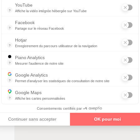
YouTube
?
Affiche la vidéo intégrée hébergée sur YouTube
Annonces avant, entre ou après une vidéo YouTube
Facebook
?
Partage sur le réseau Facebook
Parce que vous ne venez pas tous les jours sur notre site, ce petit 
Hotjar
?
Enregistrement du parcours utilisateur de la navigation
Hotjar est un outil qui permet d'analyser le comportement des visiteurs
Piano Analytics
?
Mesurer l'audience de notre site
collecte des données relatives aux visites de l'utilisateur sur le sit
Google Analytics
?
Permet d'analyser les statistiques de consultation de notre site
Indispensable pour piloter notre site internet, il permet de mesurer d
Google Maps
?
Affiche les cartes personnalisées
Google Maps est un service mondial de cartographie en ligne (GPS)
Consentements certifiés par
Continuer sans accepter
OK pour moi