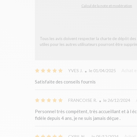
Calcul de la note et modération
Tous les avis doivent respecter la charte de dépôt des a
utiles pour les autres utilisateurs pourront être suppri
Achat e
YVES J.
le
01/04/2025
Satisfaite des conseils fournis
FRANCOISE R.
le
26/12/2024
Personnel très compétent, très accueillant et à l éc
fidèle depuis 4 ans, je ne suis jamais déçue .
Achat
CYRIL N.
le
05/12/2024