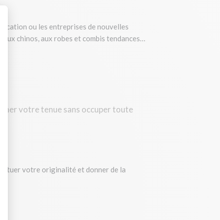
unication ou les entreprises de nouvelles
an, aux chinos, aux robes et combis tendances…
: Personnalisez vos Options
).
agner votre tenue sans occuper toute
entuer votre originalité et donner de la