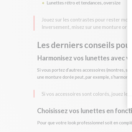
Lunettes rétro et tendances, oversize
Jouez sur les contrastes pour rester mod
Inversement, misez sur une monture origin
Les derniers conseils pou
Harmonisez vos lunettes avec v
Si vous portez d’autres accessoires (montres, sac
une monture dorée peut, par exemple, s’harmonis
Si vos accessoires sont colorés, jouez les
Choisissez vos lunettes en fonct
Pour que votre look professionnel soit en compl