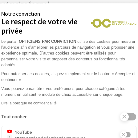
est moins formel
Notre conviction
l chic. C’est souvent le cas dans les start-ups, les agences de comm
Le respect de votre vie
imer. On oublie le costume et le tailleur pour laisser la place au je
privée
usieurs associations :
Plateforme de Gestion du Consentement 
Le portail
OPTICIENS PAR CONVICTION
utilise des cookies pour mesurer
teintes sobres
l’audience afin d’améliorer les parcours de navigation et vous proposer une
iques colorées
ou
aux formes tendance (oversize, papillon, pilote…
expérience optimale. D’autres cookies peuvent être utilisés pour
personnaliser votre visite et proposer des contenus ou fonctionnalités
adaptés.
rtant est de contrebalancer car vos montures doivent accomp
Pour autoriser ces cookies, cliquez simplement sur le bouton « Accepter et
forme papillon avec une couleur ou des détails voyants.
continuer ».
Vous pouvez paramétrer vos préférences pour chaque catégorie à tout
éatif ou décontracté ?
moment en utilisant le module de choix accessible sur chaque page.
Lire la politique de confidentialité
é s’exprimer plus librement par le biais de vos lunettes, qui vont acc
Tout cocher
créateurs extravagants
Axeptio consent
YouTube
?
Affiche la vidéo intégrée hébergée sur YouTube