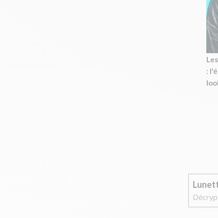
Les
: l
loo
Lunet
Décrypt